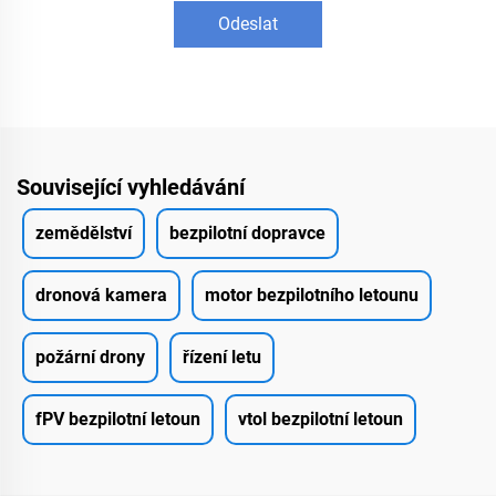
Odeslat
Související vyhledávání
zemědělství
bezpilotní dopravce
dronová kamera
motor bezpilotního letounu
požární drony
řízení letu
fPV bezpilotní letoun
vtol bezpilotní letoun