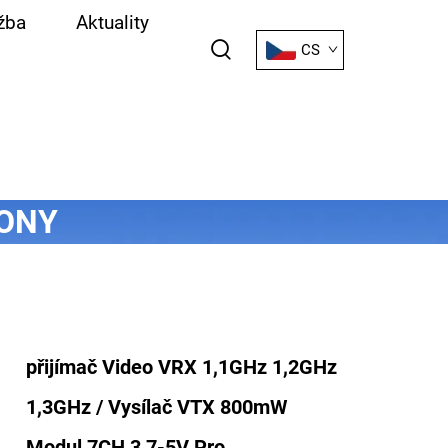
žba
Aktuality
CS
RONY
přijímač Video VRX 1,1GHz 1,2GHz
1,3GHz / Vysílač VTX 800mW
Modul 7CH 3,7-5V Pro