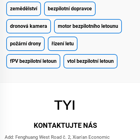
zemědělství
bezpilotní dopravce
dronová kamera
motor bezpilotního letounu
požární drony
řízení letu
fPV bezpilotní letoun
vtol bezpilotní letoun
KONTAKTUJTE NÁS
Add: Fenghuang West Road č. 2, Xian'an Economic