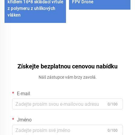
křídlem 16*8 skládací vrtule
FPV Drone
z polymeru z uhlíkových
vláken
Získejte bezplatnou cenovou nabídku
Náš zástupce vám brzy zavolá.
E-mail
0/100
Jméno
0/100