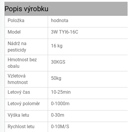
Popis výrobku
Položka
hodnota
Model
3W TYI6-16C
Nádrž na
16 kg
pesticidy
Hmotnost bez
30KGS
obalu
Vzletová
50kg
hmotnost
Letový čas
10-25min
Letový poloměr
0-1000m
Výška letu
0-30m
Rychlost letu
0-10M/S