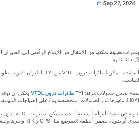
Sep 22, 2024
تميز طائرات درون VTOL من TYI بقدرات هجينة تمكنها من الانتقال من الإقلاع الرأسي إلى الطيران
بفضل الطاقة المساعدة والهيكل المتقدم، يمكن لطائرات درون VOTL من I
قياسية.
طائرات درون VTOL
يمكن أن توفر 
تساعد الأنظمة ذاتية القيادة القوية في تنفيذ المهام المستقلة ح
الطيران على طرق محددة مسبقاً مع أقل تفاعل بشري أو بدونه. تضمن