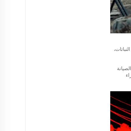
ي تحديد صحة النباتات،
لصيانة
رة الطائرات بدون طيار VTOL على悬停 وإجراء