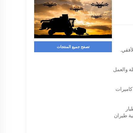
تصفح جميع المنتجات
 الأفقي.
TY الطيران لفترات طويلة والعمل
كاميرات
يث يمكن لطائرات VTOL بدون طيار
 أنظمة التموضع مثل GPS و RTK وغيرها وضعية طيران