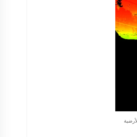
 ومستشعرات LiDAR الجوية و الأرضية