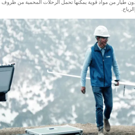
تصنيع طائرات TYI VTOL بدون طيار من مواد قوية يمكنها تحمل الرحلات المحمية من ظ