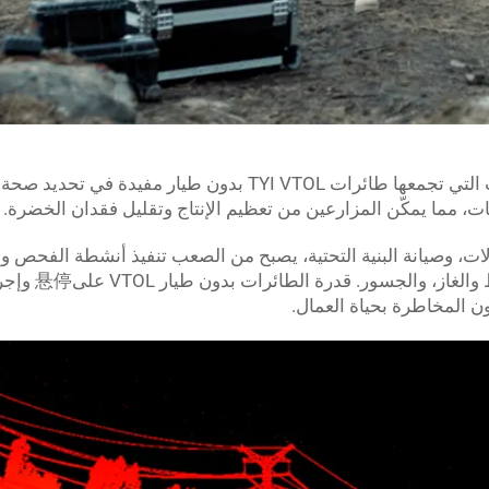
في قطاع الزراعة، يمكن أن تكون البيانات التي تجمعها طائرات TYI VTOL بدون طيار مفيدة ف
اتات، مما يمكّن المزارعين من تعظيم الإنتاج وتقليل فقدان الخضرة.
لات، وصيانة البنية التحتية، يصبح من الصعب تنفيذ أنشطة الفحص وا
للهياكل العالية مثل أبراج الاتصالات، وأنابيب النفط والغاز، والجسور. قد
 المخاطرة بحياة العمال.