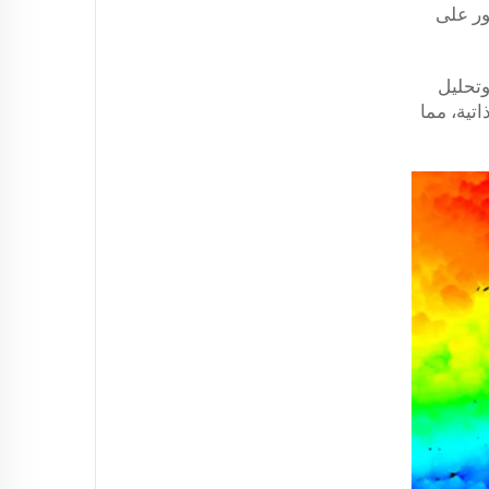
 والعثور على
ث، وتحليل
 المهام الذاتية، مما