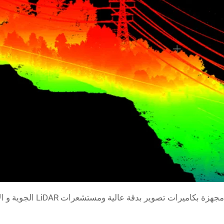
طائرات TYI VTOL بدون طيار مجهزة بكاميرات تصوير بدقة عالية