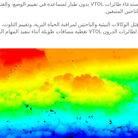
خلال حالات الطوارئ، يمكن استدعاء طائرات VTOL بدون طيار لمساعدة في تقييم الوضع،
اجين المتبقين.
 طائرات الدرون VTOL من قِبَل الوكالات البيئية والباحثين لمراقبة الحياة البرية، وتقييم التلو
اتجاهات النظم الإيكولوجية مع مرور الوقت. يمكن لطائرات الدرون VTOL تغطية مسافات طويلة أثناء تنفيذ