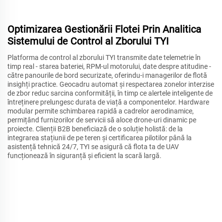
Optimizarea Gestionării Flotei Prin Analitica
Sistemului de Control al Zborului TYI
Platforma de control al zborului TYI transmite date telemetrie în
timp real - starea bateriei, RPM-ul motorului, date despre atitudine -
către panourile de bord securizate, oferindu-i managerilor de flotă
insighți practice. Geocadru automat și respectarea zonelor interzise
de zbor reduc sarcina conformității, în timp ce alertele inteligente de
întreținere prelungesc durata de viață a componentelor. Hardware
modular permite schimbarea rapidă a cadrelor aerodinamice,
permițând furnizorilor de servicii să aloce drone-uri dinamic pe
proiecte. Clienții B2B beneficiază de o soluție holistă: de la
integrarea stațiunii de pe teren și certificarea pilotilor până la
asistență tehnică 24/7, TYI se asigură că flota ta de UAV
funcționează în siguranță și eficient la scară largă.