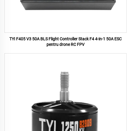
TYI F405 V3 50A BLS Flight Controller Stack F4 4-in-1 50A ESC
pentru drone RC FPV