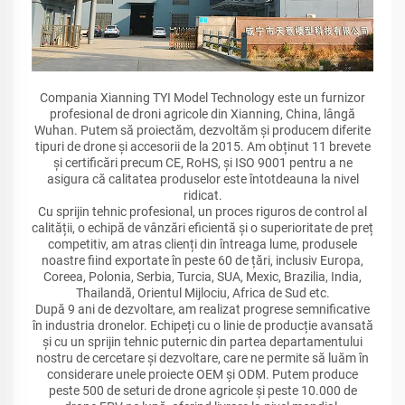
Compania Xianning TYI Model Technology este un furnizor
profesional de droni agricole din Xianning, China, lângă
Wuhan. Putem să proiectăm, dezvoltăm și producem diferite
tipuri de drone și accesorii de la 2015. Am obținut 11 brevete
și certificări precum CE, RoHS, și ISO 9001 pentru a ne
asigura că calitatea produselor este întotdeauna la nivel
ridicat.
Cu sprijin tehnic profesional, un proces riguros de control al
calității, o echipă de vânzări eficientă și o superioritate de preț
competitiv, am atras clienți din întreaga lume, produsele
noastre fiind exportate în peste 60 de țări, inclusiv Europa,
Coreea, Polonia, Serbia, Turcia, SUA, Mexic, Brazilia, India,
Thailandă, Orientul Mijlociu, Africa de Sud etc.
După 9 ani de dezvoltare, am realizat progrese semnificative
în industria dronelor. Echipeți cu o linie de producție avansată
și cu un sprijin tehnic puternic din partea departamentului
nostru de cercetare și dezvoltare, care ne permite să luăm în
considerare unele proiecte OEM și ODM. Putem produce
peste 500 de seturi de drone agricole și peste 10.000 de