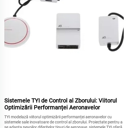
Sistemele TYI de Control al Zborului: Viitorul
Optimizării Performanței Aeronavelor
TYI modelază viitorul optimizării performanței aeronavelor cu
sistemele sale inovatoare de control al zborului. Proiectate pentru a
se adapta nevoilor diferitelor tipuri de aeronave, sistemele TYI oferă