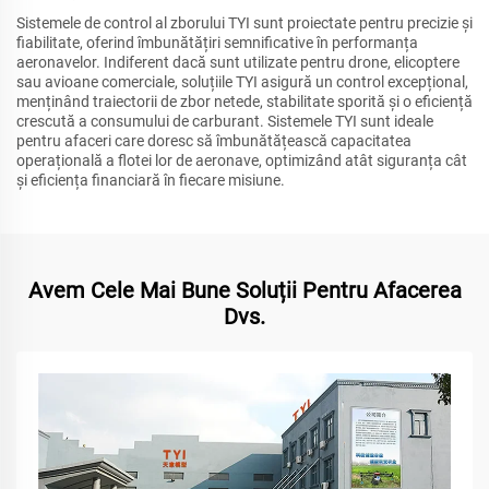
Sistemele de control al zborului TYI sunt proiectate pentru precizie și
fiabilitate, oferind îmbunătățiri semnificative în performanța
aeronavelor. Indiferent dacă sunt utilizate pentru drone, elicoptere
sau avioane comerciale, soluțiile TYI asigură un control excepțional,
menținând traiectorii de zbor netede, stabilitate sporită și o eficiență
crescută a consumului de carburant. Sistemele TYI sunt ideale
pentru afaceri care doresc să îmbunătățească capacitatea
operațională a flotei lor de aeronave, optimizând atât siguranța cât
și eficiența financiară în fiecare misiune.
Avem Cele Mai Bune Soluții Pentru Afacerea
Dvs.