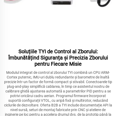
Soluțiile TYI de Control al Zborului:
Îmbunătățind Siguranța și Precizia Zborului
pentru Fiecare Misie
Modulul integrat de control al zborului TYI combină un CPU ARM-
Cortex puternic, IMU-uri dublu redundante și barometre de înaltă
precizie într-un factor de formă compact și stivabil. Conectoarele tip
plug-and-play simplifică cablarea, în timp ce asistentul nostru de
calibrare ghidă ajustarea automată a parametrilor PID pentru a se
potrivi oricărui cadru aerian. Programul firmware încorporat
suportă configurații VTOL, cu aripă fixă și multirotor, reducând
ciclurile de dezvoltare. Oferta B2B a TYI include documentație API la
nivel sursă, seturi de montaj fabricate prin CNC și ateliere de
inginerie pe loc pentru a accelera drumul dvs. de la prototip până la