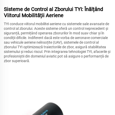
Sisteme de Control al Zborului TYI: Înălțând
Viitorul Mobilității Aeriene
TYI conduce viitorul mobilitei aeriene cu sistemele sale avansate de
control al zborului. Aceste sisteme oferă un control neprecedent și
siguranță, permițând operarea zborurilor în mod suav chiar și în
condiții dificile. Indiferent dacă este vorba de aeronave comerciale
sau vehicule aeriene neînsoțite (UAV), sistemele de control al
zborului TYI optimizează traiectoriile de zbor, asigură stabilitatea
sistemului și reduc riscul. Prin integrarea tehnologiei TYI, afacerile și
profesioniștii din domeniul aviatic pot să asigure o performanță de
zbor superioară.