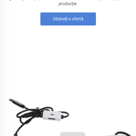
producție.
Obțineți o ofertă