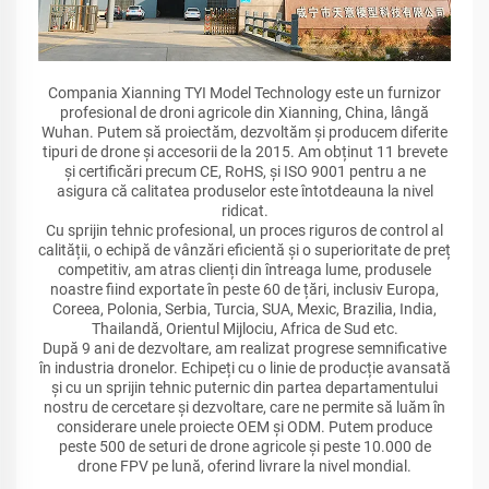
Compania Xianning TYI Model Technology este un furnizor
profesional de droni agricole din Xianning, China, lângă
Wuhan. Putem să proiectăm, dezvoltăm și producem diferite
tipuri de drone și accesorii de la 2015. Am obținut 11 brevete
și certificări precum CE, RoHS, și ISO 9001 pentru a ne
asigura că calitatea produselor este întotdeauna la nivel
ridicat.
Cu sprijin tehnic profesional, un proces riguros de control al
calității, o echipă de vânzări eficientă și o superioritate de preț
competitiv, am atras clienți din întreaga lume, produsele
noastre fiind exportate în peste 60 de țări, inclusiv Europa,
Coreea, Polonia, Serbia, Turcia, SUA, Mexic, Brazilia, India,
Thailandă, Orientul Mijlociu, Africa de Sud etc.
După 9 ani de dezvoltare, am realizat progrese semnificative
în industria dronelor. Echipeți cu o linie de producție avansată
și cu un sprijin tehnic puternic din partea departamentului
nostru de cercetare și dezvoltare, care ne permite să luăm în
considerare unele proiecte OEM și ODM. Putem produce
peste 500 de seturi de drone agricole și peste 10.000 de
drone FPV pe lună, oferind livrare la nivel mondial.