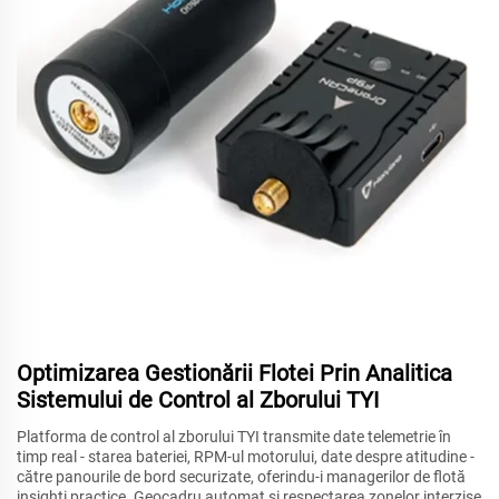
Optimizarea Gestionării Flotei Prin Analitica
Sistemului de Control al Zborului TYI
Platforma de control al zborului TYI transmite date telemetrie în
timp real - starea bateriei, RPM-ul motorului, date despre atitudine -
către panourile de bord securizate, oferindu-i managerilor de flotă
insighți practice. Geocadru automat și respectarea zonelor interzise