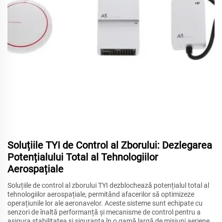
Soluțiile TYI de Control al Zborului: Dezlegarea
Potențialului Total al Tehnologiilor
Aerospațiale
Soluțiile de control al zborului TYI dezblochează potențialul total al
tehnologiilor aerospațiale, permitând afacerilor să optimizeze
operațiunile lor ale aeronavelor. Aceste sisteme sunt echipate cu
senzori de înaltă performanță și mecanisme de control pentru a
asigura stabilitatea și siguranța în o gamă largă de misiuni aeriene.