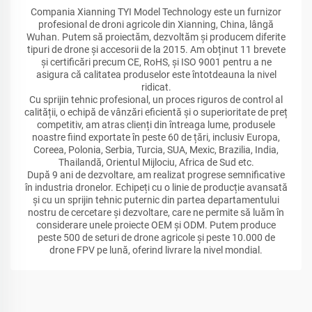
Compania Xianning TYI Model Technology este un furnizor
profesional de droni agricole din Xianning, China, lângă
Wuhan. Putem să proiectăm, dezvoltăm și producem diferite
tipuri de drone și accesorii de la 2015. Am obținut 11 brevete
și certificări precum CE, RoHS, și ISO 9001 pentru a ne
asigura că calitatea produselor este întotdeauna la nivel
ridicat.
Cu sprijin tehnic profesional, un proces riguros de control al
calității, o echipă de vânzări eficientă și o superioritate de preț
competitiv, am atras clienți din întreaga lume, produsele
noastre fiind exportate în peste 60 de țări, inclusiv Europa,
Coreea, Polonia, Serbia, Turcia, SUA, Mexic, Brazilia, India,
Thailandă, Orientul Mijlociu, Africa de Sud etc.
După 9 ani de dezvoltare, am realizat progrese semnificative
în industria dronelor. Echipeți cu o linie de producție avansată
și cu un sprijin tehnic puternic din partea departamentului
nostru de cercetare și dezvoltare, care ne permite să luăm în
considerare unele proiecte OEM și ODM. Putem produce
peste 500 de seturi de drone agricole și peste 10.000 de
drone FPV pe lună, oferind livrare la nivel mondial.