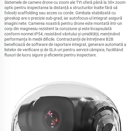
Sistemele de camere drone cu zoom ale TYI oferă până la 30× zoom
optic pentru inspectarea la distanță a structurilor înalte fără să
folosiți scaffolding sau acces cu corde. Gimbala stabilizată cu
giroskop are o precizie sub-grad, iar autofocus-ul integrat asigură
imagini nete. Camerea noastră pentru drone este montată într-un
corp din magnesiu rezistent la coroziune și este încapsulată
conform normei IP54, resistând vântului și umidității, menținând
performanța în medii dificile. Contractanții de întreținere B2B
beneficiază de software de raportare integrat, generare automată a
listelor de verificare și de SLA-uri pentru servicii câmpice, facilitând
fluxuri de lucru sigure și eficiente pentru inspectare.