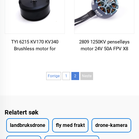
TYI 6215 KV170 KV340
2809 1250KV penselløys
Brushless motor for
motor 24V 50A FPV X8
flerakselig
Crossing Machine Motor
landbruksbeskyttelsesdrone
Forrige
1
2
Neste
Relatert søk
landbruksdrone
fly med frakt
drone-kamera