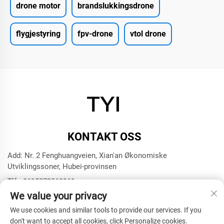
drone motor
brandslukkingsdrone
flygjestyring
fpv-drone
vtol drone
KONTAKT OSS
Add: Nr. 2 Fenghuangveien, Xian'an Økonomiske
Utviklingssoner, Hubei-provinsen
Tlf:
+8615272063961
We value your privacy
E-post:
[email protected]
We use cookies and similar tools to provide our services. If you
don't want to accept all cookies, click Personalize cookies.