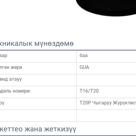
хникалык мүнөздөмө
вар
баа
лген жери
GUA
енд атауу
дель номери
T16/T20
рү
T20P Чыгаруу Жүрүктө
кеттео жана жеткизүү