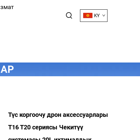
змат
KY
ЛАР
Түс коргоочу дрон аксессуарлары
T16 T20 сериясы Чекитүү
системасы 20L ихтималдык