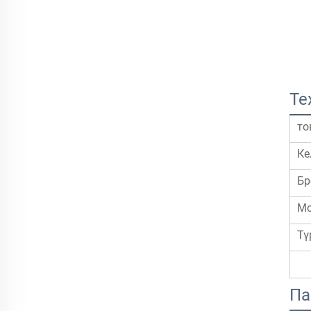
Те
то
Ке
Бр
Мо
Тү
Па