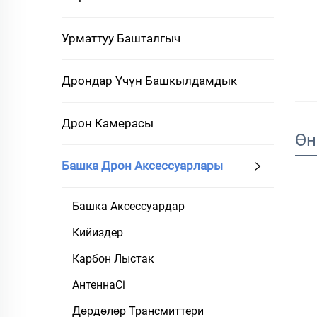
Урматтуу Башталгыч
Дрондар Үчүн Башкылдамдык
Дрон Камерасы
Өн
Башка Дрон Аксессуарлары
Башка Аксессуардар
Кийиздер
Карбон Лыстак
АнтеннаСі
Дөрдөлөр Трансмиттери