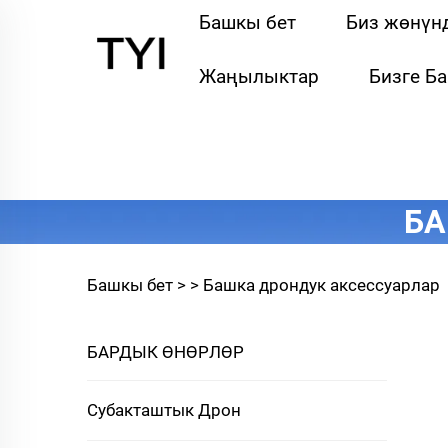
Башкы бет
Биз жөнүн
Жаңылыктар
Бизге Б
БА
Башкы бет >
>
Башка дрондук аксессуарлар
БАРДЫК ӨНӨРЛӨР
Субакташтык Дрон