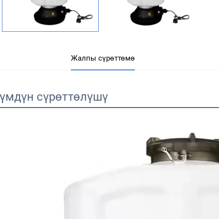
Жалпы сүрөттөмө
үмдүн сүрөттөлүшү