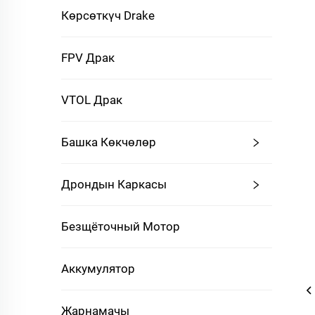
Көрсөткүч Drake
FPV Драк
VTOL Драк
Башка Көкчөлөр
Дрондын Каркасы
Безщёточный Мотор
Аккумулятор
Жарнамачы