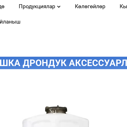
дө
Продукциялар
Көлөгөйлөр
Кы
айланыш
ШКА ДРОНДУК АКСЕССУАР