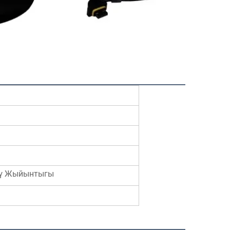
сү Жыйынтыгы