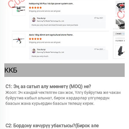
ККБ
С1: Эң аз сатып алу мөөнөтү (MOQ) не? 
Жооп: Эч кандай чектелген сан жок, Үлгү буйрутма же чакан 
буйрутма кабыл алынат, бирок кардарлар үлгүлөрдүн 
баасын жана курьердин баасын төлөшү керек. 
С2: Бордону көчүрүү убактысы?(Бирок эле 