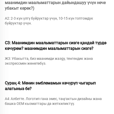
маанимдин маалыматтарын дайындашуу үчүн нече 
убакыт керек?) 
A2: 2-3 күн үлгү буйруктар үчүн, 10-15 күн топтомдук 
буйруктар үчүн. 
С3: Маанимдин маалыматтарын сизге қандай түрдө 
көчүрөм? 
маанимдин маалыматтарын сизге? 
Ж3: Убакытта, биз маанимди жазgy, тенгендик жана 
экспрессмен жөнөтөбүз. 
Сураң 4: Менин эмблемамын көчүрүп чыгарып 
алатыныз бе? 
А4: Албетте. Логотип гана эмес, таңгактын дизайны жана 
башка OEM кызматтары да жеткиликтүү. 