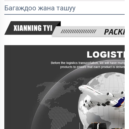
Багаждоо жана ташуу