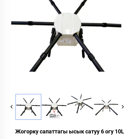
Жогорку сапаттагы ысык сатуу 6 огу 10L