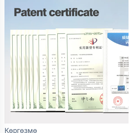
Көргөзмө