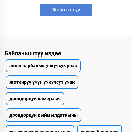
Жөнгө салуу
Байланыштуу издөө
айыл чарбалык учкучсуз учак
жеткирүү үчүн учкучсуз учак
дрондордун камерасы
дрондордун кыймылдаткычы
өрт өчүрүүчү учкучсуз учак
учууну башкаруу