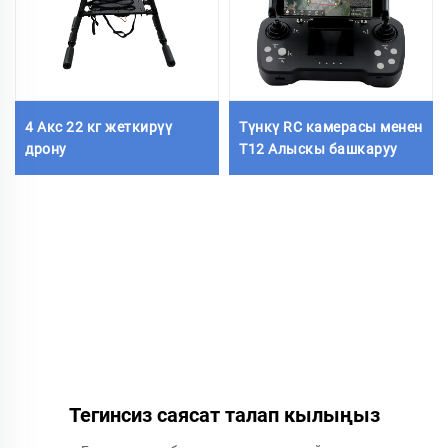
4 Акс 22 кг жеткирүү
Түнкү RC камерасы менен
дрону
Т12 Алыскы башкаруу
Тегинсиз саясат талап кылыңыз