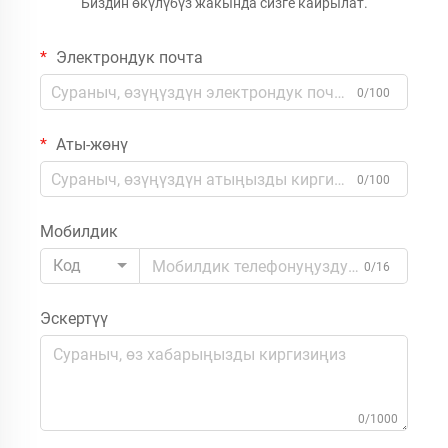
Биздин өкүлүбүз жакында сизге кайрылат.
Электрондук почта
0/100
Аты-жөнү
0/100
Мобилдик
Код
0/16
Эскертүү
0/1000