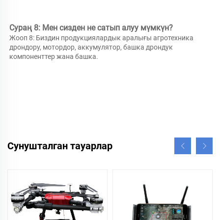
Сураң 8: Мен сизден не сатып алуу мүмкүн? 
Жооп 8: 
Биздин продукциялардык аралығы агротехника 
дрондору, мотордор, аккумулятор, башка дрондук 
компоненттер жана башка. 
Сунушталган тауарлар