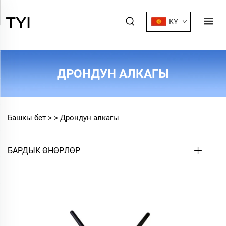
KY
ДРОНДУН АЛКАГЫ
Башкы бет >
>
Дрондун алкагы
БАРДЫК ӨНӨРЛӨР