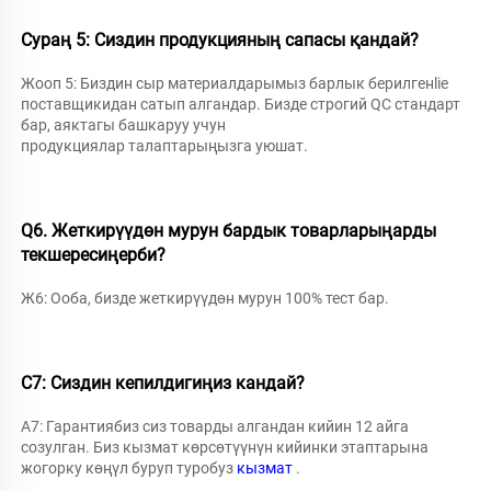
Сураң 5: Сиздин продукцияның сапасы қандай? 
Жооп 5: Биздин сыр материалдарымыз барлык берилгенlie 
поставщикидан сатып алгандар. Бизде строгий QC стандарт 
бар, аяктагы башкаруу учун 
продукциялар талаптарыңызга уюшат. 
Q6. Жеткирүүдөн мурун бардык товарларыңарды 
текшересиңерби? 
Ж6: Ооба, бизде жеткирүүдөн мурун 100% тест бар. 
С7: Сиздин кепилдигиңиз кандай? 
A7: Гарантиябиз сиз товарды алгандан кийин 12 айга 
созулган. Биз кызмат көрсөтүүнүн кийинки этаптарына 
жогорку көңүл буруп туробуз 
кызмат 
.