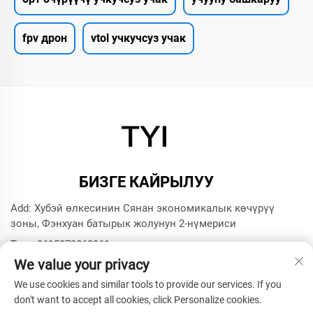
fpv дрон
vtol учкучсуз учак
БИЗГЕ КАЙРЫЛУУ
Add: Хубэй өлкесинин Сянан экономикалык көчүрүү
зоны, Фэнхуан батырык жолунун 2-нүмериси
Тел:
+8615272063961
We value your privacy
Э-почта:
[email protected]
We use cookies and similar tools to provide our services. If you
don't want to accept all cookies, click Personalize cookies.