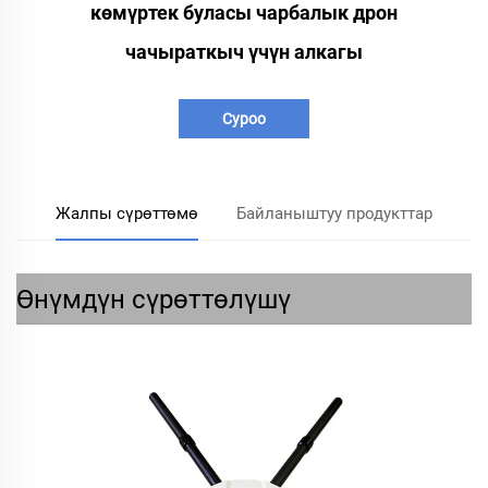
көмүртек буласы чарбалык дрон
чачыраткыч үчүн алкагы
Суроо
Жалпы сүрөттөмө
Байланыштуу продукттар
Өнүмдүн сүрөттөлүшү