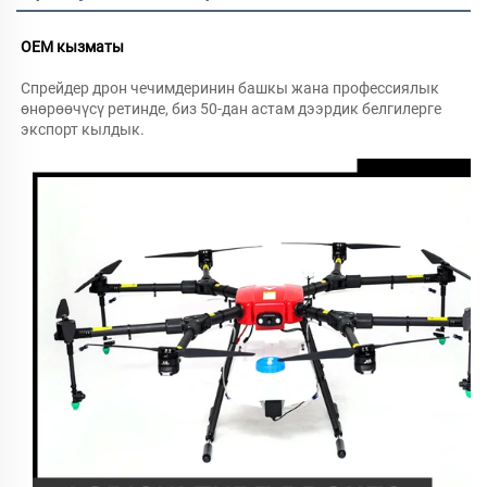
OEM кызматы 
Спрейдер дрон чечимдеринин башкы жана профессиялык 
өнөрөөчүсү ретинде, биз 50-дан астам дээрдик белгилерге 
экспорт кылдык. 