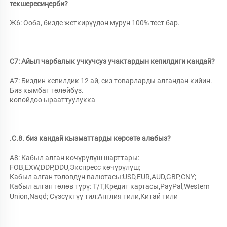
текшересиңерби? 
Ж6: Ооба, бизде жеткирүүдөн мурун 100% тест бар. 
С7: Айыл чарбалык учкучсуз учактардын кепилдиги кандай? 
A7: Биздин кепилдик 12 ай, сиз товарларды алгандан кийин. 
Биз кымбат төлөйбүз. 
көпөйдөө ырааттуулукка 
.
С.8. биз кандай кызматтарды көрсөтө алабыз? 
A8: Кабыл алган көчүрүлүш шарттары: 
FOB,EXW,DDP,DDU,Экспресс көчүрүлүш; 
Кабыл алган төлөвдүн валютасы:USD,EUR,AUD,GBP,CNY; 
Кабыл алган төлөв түрү: T/T,Kредит картасы,PayPal,Western 
Union,Naqd; Сүзсүктүү тил:Англия тили,Китай тили 