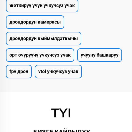
жеткирүү үчүн учкучсуз учак
дрондордун камерасы
дрондордун кыймылдаткычы
өрт өчүрүүчү учкучсуз учак
учууну башкаруу
fpv дрон
vtol учкучсуз учак