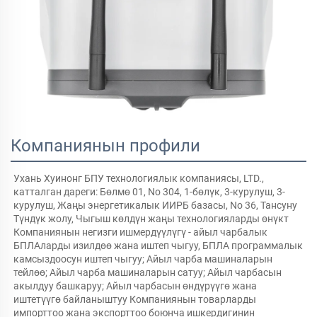
Компаниянын профили
Ухань Хуинонг БПУ технологиялык компаниясы, LTD., 
катталган дареги: Бөлмө 01, No 304, 1-бөлүк, 3-курулуш, 3-
курулуш, Жаңы энергетикалык ИИРБ базасы, No 36, Тансуну 
Түндүк жолу, Чыгыш көлдүн жаңы технологияларды өнүкт 
Компаниянын негизги ишмердүүлүгү - айыл чарбалык 
БПЛАларды изилдөө жана иштеп чыгуу, БПЛА программалык 
камсыздоосун иштеп чыгуу; Айыл чарба машиналарын 
тейлөө; Айыл чарба машиналарын сатуу; Айыл чарбасын 
акылдуу башкаруу; Айыл чарбасын өндүрүүгө жана 
иштетүүгө байланыштуу Компаниянын товарларды 
импорттоо жана экспорттоо боюнча ишкердигинин 