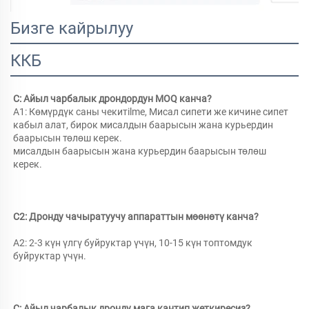
Бизге кайрылуу
ККБ
С: Айыл чарбалык дрондордун MOQ канча? 
A1: Көмүрдүк саны чекитilmе, Мисал сипети же кичине сипет 
кабыл алат, бирок мисалдын баарысын жана курьердин 
баарысын төлөш керек. 
мисалдын баарысын жана курьердин баарысын төлөш 
керек. 
С2: Дронду чачыратуучу аппараттын мөөнөтү канча? 
A2: 2-3 күн үлгү буйруктар үчүн, 10-15 күн топтомдук 
буйруктар үчүн. 
С: Айыл чарбалык дронду мага кантип жеткиресиз? 