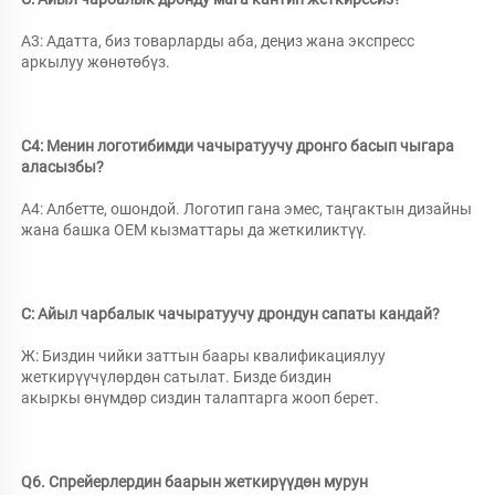
A3: Адатта, биз товарларды аба, деңиз жана экспресс 
аркылуу жөнөтөбүз. 
С4: Менин логотибимди чачыратуучу дронго басып чыгара 
аласызбы? 
А4: Албетте, ошондой. Логотип гана эмес, таңгактын дизайны 
жана башка OEM кызматтары да жеткиликтүү. 
С: Айыл чарбалык чачыратуучу дрондун сапаты кандай? 
Ж: Биздин чийки заттын баары квалификациялуу 
жеткирүүчүлөрдөн сатылат. Бизде биздин 
акыркы өнүмдөр сиздин талаптарга жооп берет. 
Q6. Спрейерлердин баарын жеткирүүдөн мурун 