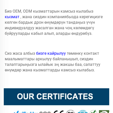
Биз OEM, ODM кызматтарын камсыз кылабыз 
кызмат 
, жана сиздин компаниябызда керегиңизге 
келген бардык дрон өнүмдөрүн тандаңыз үчүн 
индивидуалдуу жасалган жана чоң көлөмдөгү 
буйрууларды кабыл алып, аларды өндүрөбүз. 
Сиз жаса албыз 
бизге кайрылуу 
төмөнкү контакт 
маалыматтары аркылуу байланышып, сиздин 
талаптарыңызга ылайык эң жакшы баа, сапаттуу 
өнүмдөр жана кызматтарды камсыз кылабыз. 