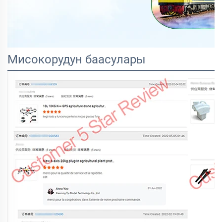
Мисокорудун баасулары