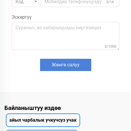
Код
0/16
Эскертүү
0/1000
Жөнгө салуу
Байланыштуу издөө
айыл чарбалык учкучсуз учак