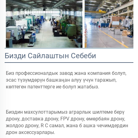
Бизди Сайлаштын Себеби
Биз профессионалдык завод жана компания болуп, 
эсас түзүмдөрүн башкаңан алуу үчүн таражып, 
көптеген патенттерге ие болуп жатабыз. 
Биздин махсулоттарымыз аграрлык шилтеме берү 
дрону, доставка дрону, FPV дрону, 
өмөрбаян дрону, 
жолдоо дрону, R 
C самал, жана б 
ашка чечимдердин 
дрон аксессуарлары. 