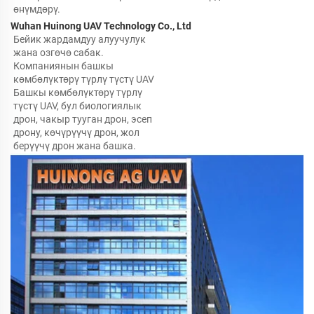
өнүмдөрү. 
Wuhan Huinong UAV Technology Co., Ltd 
Бейик жардамдуу алуучулук 
жана озгөчө сабак. 
Компаниянын башкы 
көмбөлүктөрү түрлү түстү UAV 
Башкы көмбөлүктөрү түрлү 
түстү UAV, бул биологиялык 
дрон, чакыр тууган дрон, эсеп 
дрону, көчүрүүчү дрон, жол 
берүүчү дрон жана башка. 