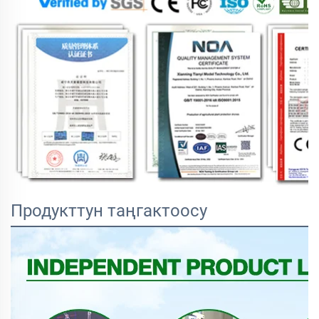
Продукттун таңгактоосу