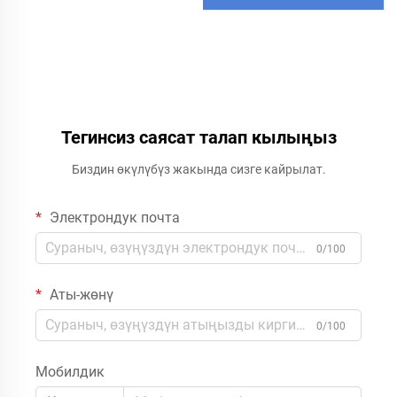
Тегинсиз саясат талап кылыңыз
Биздин өкүлүбүз жакында сизге кайрылат.
Электрондук почта
0/100
Аты-жөнү
0/100
Мобилдик