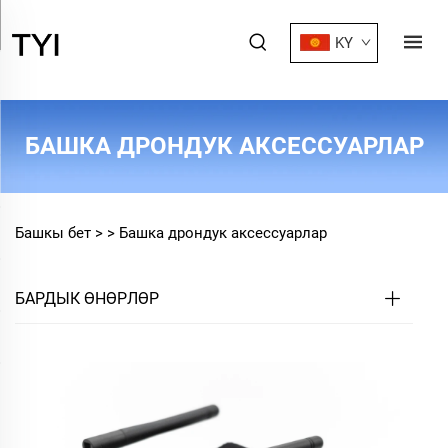
KY
БАШКА ДРОНДУК АКСЕССУАРЛАР
Башкы бет >
>
Башка дрондук аксессуарлар
БАРДЫК ӨНӨРЛӨР