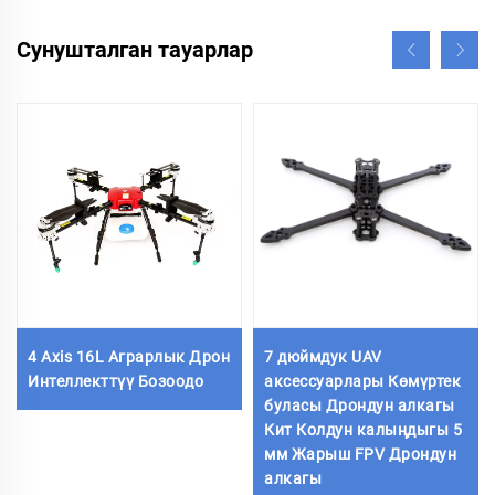
Сунушталган тауарлар
4 Axis 16L Аграрлык Дрон
7 дюймдук UAV
Интеллекттүү Бозоодо
аксессуарлары Көмүртек
буласы Дрондун алкагы
Кит Колдун калыңдыгы 5
мм Жарыш FPV Дрондун
алкагы