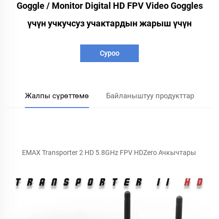
Goggle / Monitor Digital HD FPV Video Goggles
үчүн учкучсуз учактардын жарыш үчүн
Суроо
Жалпы сүрөттөмө
Байланыштуу продукттар
EMAX Transporter 2 HD 5.8GHz FPV HDZero Ачкычтары 