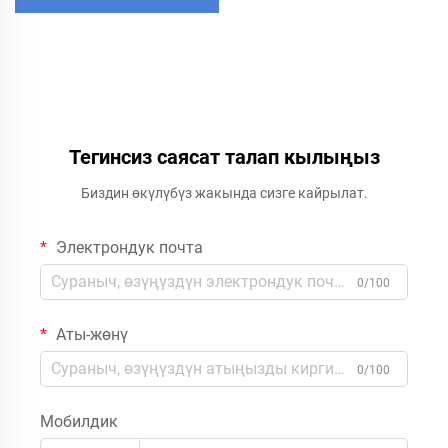
Тегинсиз саясат талап кылыңыз
Биздин өкүлүбүз жакында сизге кайрылат.
Электрондук почта
0/100
Аты-жөнү
0/100
Мобилдик