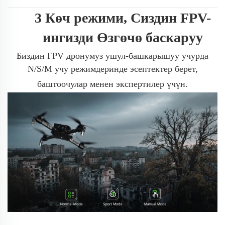
3 Көч режими, Сиздин FPV-
ингизди Өзгөчө баскаруу
Биздин FPV дронумуз ушул-башкарышуу учурда
N/S/M учу режимдеринде эсептектер берет,
баштоочулар менен экспертилер үчүн.