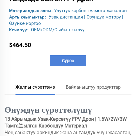
Улуттук карбон түзмөгө жасалган
Материалдын сапы:
Узак дистанция | Озундук мотору |
Артыкчылыктар:
Өзүнкө коргоо
OEM/ODM/Сыйып кылуу
Кечирүү:
$464.50
Суроо
Жалпы сүрөттөмө
Байланыштуу продукттар
Өнүмдүн сүрөттөлүшү
13 Айрымдык Узак-Көрсөтүү FPV Дрон | 1.6W/2W/3W
Тамга兰ылган Карбондуу Материал
Чоң сабактуу эркиндик жана антамдук үчүн жасалган,