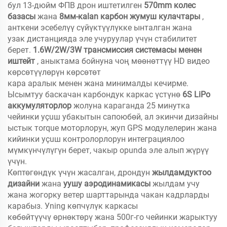
бул 13-дюйм ФПВ дрон иштетилген
570mm колес
базасы
жана
8мм-кalan карбон жумуш кулачтары
,
анткени эсебелүү сүйүктүүлүкке ынталган жана
узак дистанцияда эле учуруулар үчүн стабилитет
берет.
1.6W/2W/3W трансмиссия системасы менен
иштейт
, аныктама бойнуна чоң мөөнөттүү HD видео
көрсөтүүлөрүн көрсөтөт
кара аралык менен жана минималды кечирме.
Ысымтуу баскачан карбондук каркас үстүнө
6S LiPo
аккумуляторлор
жолуна караганда 25 минутка
чейинки уçuш убакытын сапоюбөй, ал экинчи дизайны
ыстык тorque моторлорун, жуп GPS модулелерин жана
кийинки уçuш контролорлорун интеграциялоо
мүмкүнчүлүгүн берет, чакыр орunda эле алып жүрүү
үчүн.
Көптөгөндүк үчүн жасалган, дрондун
жылдамдуктоо
дизайни
жана
уушу аэродинамикасы
жылдам учу
жана жогорку ветер шарттарында чакан кадрларды
карабыз. Уning көпчүлүк каркасы
көбөйтүүчү өрнөктөрү жана 500г-го чейинки жарыктуу