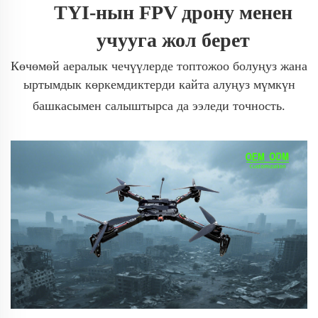
TYI-нын FPV дрону менен
учууга жол берет
Көчөмөй аералык чечүүлерде топтожоо болуңуз жана
ыртымдык көркемдиктерди кайта алуңуз мүмкүн
башкасымен салыштырса да ээледи точность.