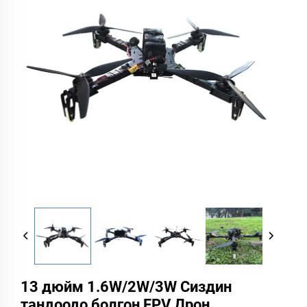
13 дюйм 1.6W/2W/3W Сиздин
тандоодо болгон FPV Дрон