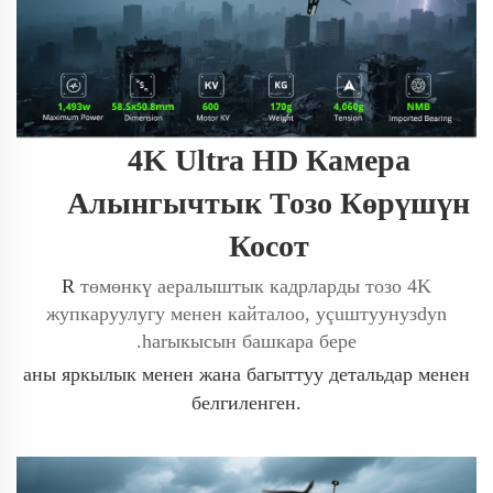
4K Ultra HD Камера
Алынгычтык Тозо Көрүшүн
Косот
R
төмөнкү аералыштык кадрларды тозо 4K
жупкаруулугу менен кайталоо, уçuштуунузdyn
.harыкысын башкара бере
аны яркылык менен жана багыттуу детальдар менен
белгиленген.​