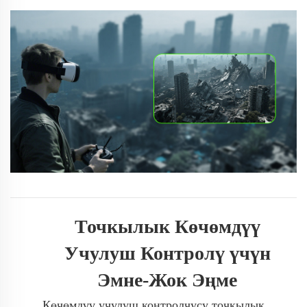
Точкылык Көчөмдүү
Учулуш Контролү үчүн
Эмне-Жок Эңме
Көчөмдүү учулуш контролчусу точкылык