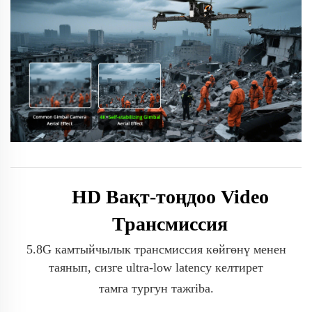
HD Вақт-тоңдоо Video
Трансмиссия
5.8G камтыйчылык трансмиссия көйгөнү менен
таянып, сизге ultra-low latency келтирет
тамга тургун тажriba.