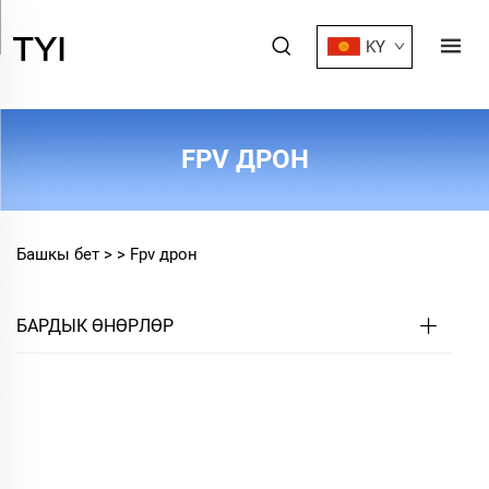
KY
FPV ДРОН
Башкы бет >
>
Fpv дрон
БАРДЫК ӨНӨРЛӨР