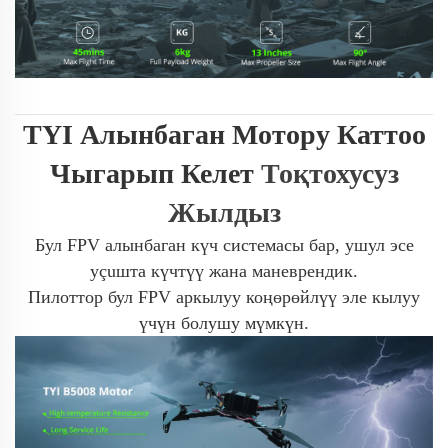
TYI Алынбаган Мотору Каттоо
Чыгарып Келет
Тоқтохусуз
Жылдыз
Бул FPV алынбаган күч системасы бар, ушул эсе
уçuшта күчтүү жана маневрендик.
Пилоттор бул FPV аркылуу коңөрөйлүү эле кылуу
үчүн болушу мүмкүн.