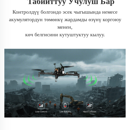
Табииттуу Учулуш Бар
Контролдүү болгондо эсек чыгышында немесе
акумулятордун төмөнкү жардамды өзүнү коргоюу
менен,
көч белгисини кутуштуктуу кылуу.