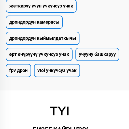
жеткирүү үчүн учкучсуз учак
дрондордун камерасы
дрондордун кыймылдаткычы
өрт өчүрүүчү учкучсуз учак
учууну башкаруу
fpv дрон
vtol учкучсуз учак