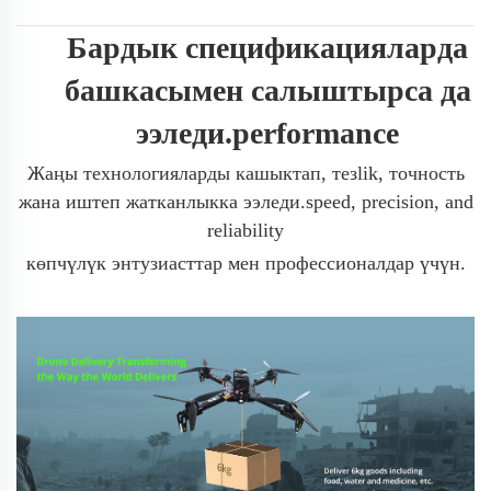
Бардык спецификацияларда
башкасымен салыштырса да
ээледи.performance
Жаңы технологияларды кашыктап, тезlik, точность
жана иштеп жатканлыкка ээледи.speed, precision, and
reliability
көпчүлүк энтузиасттар мен профессионалдар үчүн.