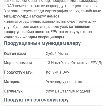
багыштарды ырааттыбар, профессиялык камералар,
LiDAR немесе ыстык сенсорлорду тіркеңизге жакшы.
Эле жаңы терсектерди картографиялашуу, санайылык
текшерүүлерди аткаруу немесе
кинематографиялык жаңыкчылык сүрөттөрүн алуу
үчүн, бул дрон эмне деңгээлде
узак катышынан
көздөрүнө чейин эсептөө, FPV токмокчулук жана
чадкалык жардам операциялары
.
Продукциянын мүнөздөмөлөрү
Келген жери
Хубэй, Чына
Модель номери
13 Иньч Узак Катыштык FPV Дро
Продукттун аты
Кочумча UAV
Материал
Углероддуу волокно
Өзгөчөлүк
Улуу Башталгыч Модели
Продукттун өзгөчөлүктөрү