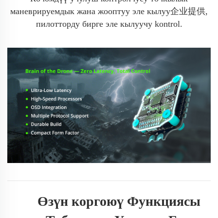
маневрируемдык жана жооптуу эле кылуу企业提供,
пилотторду бирге эле кылуучу kontrol.
Өзүн коргоюү Функциясы