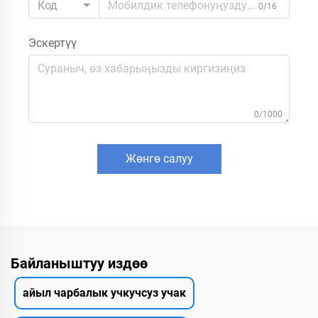
Код
0/16
Эскертүү
0/1000
Жөнгө салуу
Байланыштуу издөө
айыл чарбалык учкучсуз учак