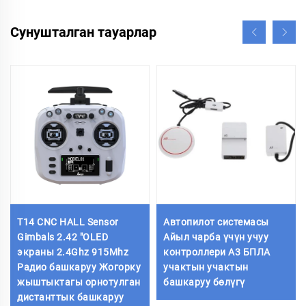
Сунушталган тауарлар
T14 CNC HALL Sensor
Автопилот системасы
Gimbals 2.42 "OLED
Айыл чарба үчүн учуу
экраны 2.4Ghz 915Mhz
контроллери А3 БПЛА
Радио башкаруу Жогорку
учактын учактын
жыштыктагы орнотулган
башкаруу бөлүгү
дистанттык башкаруу