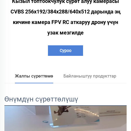
Кызыл топтоокчулук сүрөт алуу камерасы
CVBS 256x192/384x288/640x512 дарында эң
кичине камера FPV RC аткаруу дрону үчүн
узак мезгилде
Суроо
Жалпы сүрөттөмө
Байланыштуу продукттар
Өнүмдүн сүрөттөлүшү