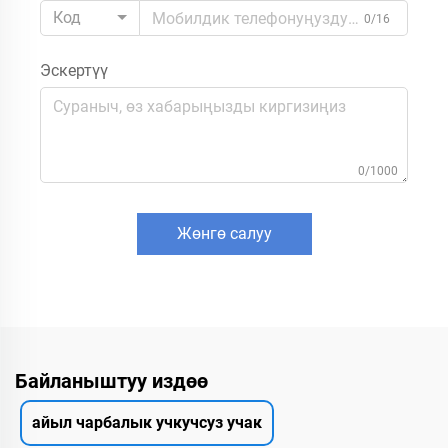
Код
0/16
Эскертүү
0/1000
Жөнгө салуу
Байланыштуу издөө
айыл чарбалык учкучсуз учак