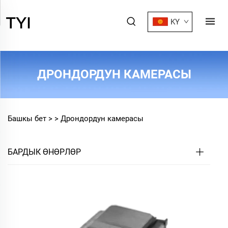
KY
ДРОНДОРДУН КАМЕРАСЫ
Башкы бет >
>
Дрондордун камерасы
БАРДЫК ӨНӨРЛӨР