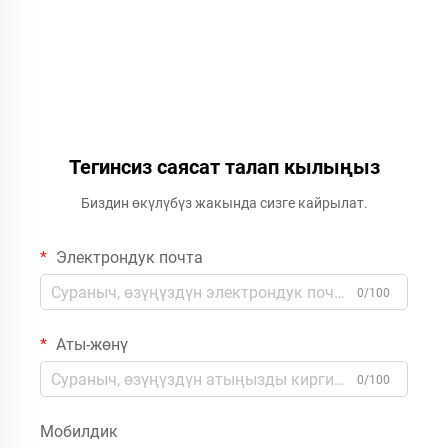
Тегинсиз саясат талап кылыңыз
Биздин өкүлүбүз жакында сизге кайрылат.
Электрондук почта
0/100
Аты-жөнү
0/100
Мобилдик