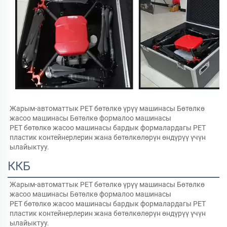
Жарым-автоматтык PET бөтөлкө үрүү машинасы Бөтөлкө 
жасоо машинасы Бөтөлкө формалоо машинасы   
PET бөтөлкө жасоо машинасы бардык формалардагы PET 
пластик контейнерлерин жана бөтөлкөлөрүн өндүрүү үчүн 
ылайыктуу.   
ККБ
Жарым-автоматтык PET бөтөлкө үрүү машинасы Бөтөлкө 
жасоо машинасы Бөтөлкө формалоо машинасы   
PET бөтөлкө жасоо машинасы бардык формалардагы PET 
пластик контейнерлерин жана бөтөлкөлөрүн өндүрүү үчүн 
ылайыктуу.   