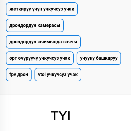
жеткирүү үчүн учкучсуз учак
дрондордун камерасы
дрондордун кыймылдаткычы
өрт өчүрүүчү учкучсуз учак
учууну башкаруу
fpv дрон
vtol учкучсуз учак