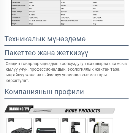
Техникалык мүнөздөмө
Пакеттео жана жеткизүү
Сиздин товарларыңыздын коопсуздугун жакшыраак камсыз 
кылуу үчүн, профессионалдык, экологиялык жактан таза, 
ыңгайлуу жана натыйжалуу упаковка кызматтары 
көрсөтүлөт.   
Компаниянын профили