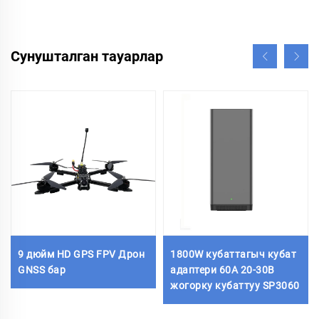
Сунушталган тауарлар
9 дюйм HD GPS FPV Дрон
1800W кубаттагыч кубат
GNSS бар
адаптери 60А 20-30В
жогорку кубаттуу SP3060