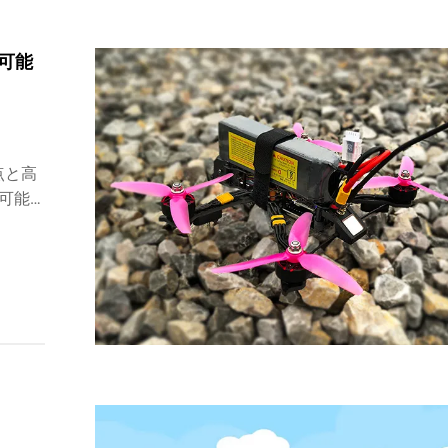
の可能
点と高
可能