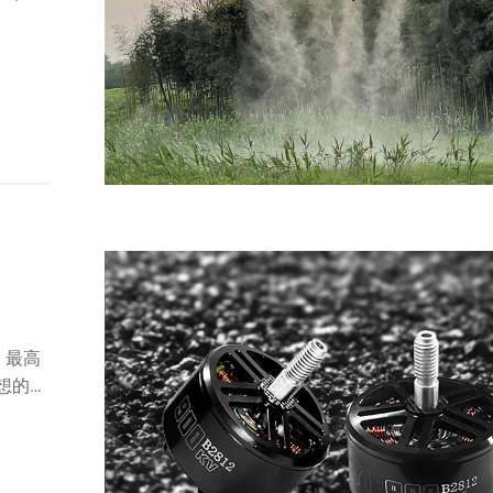
 最高
想的な