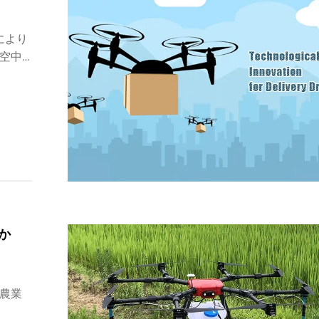
により
 空中
か
 農業