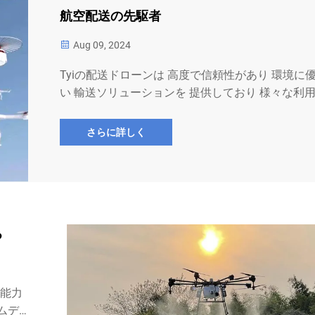
航空配送の先駆者
Aug 09, 2024
Tyiの配送ドローンは 高度で信頼性があり 環境に
い 輸送ソリューションを 提供しており 様々な利
や地形に対応して設計されており 物流業界に革命
たらしています
さらに詳しく
る
行能力
ムデー