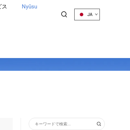
ビス
Nyūsu
JA