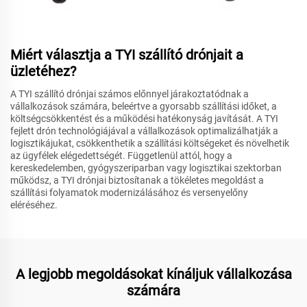
Miért választja a TYI szállító drónjait a
üzletéhez?
A TYI szállító drónjai számos előnnyel járakoztatódnak a
vállalkozások számára, beleértve a gyorsabb szállítási időket, a
költségcsökkentést és a működési hatékonyság javítását. A TYI
fejlett drón technológiájával a vállalkozások optimalizálhatják a
logisztikájukat, csökkenthetik a szállítási költségeket és növelhetik
az ügyfélek elégedettségét. Függetlenül attól, hogy a
kereskedelemben, gyógyszeriparban vagy logisztikai szektorban
működsz, a TYI drónjai biztosítanak a tökéletes megoldást a
szállítási folyamatok modernizálásához és versenyelőny
eléréséhez.
A legjobb megoldásokat kínáljuk vállalkozása
számára