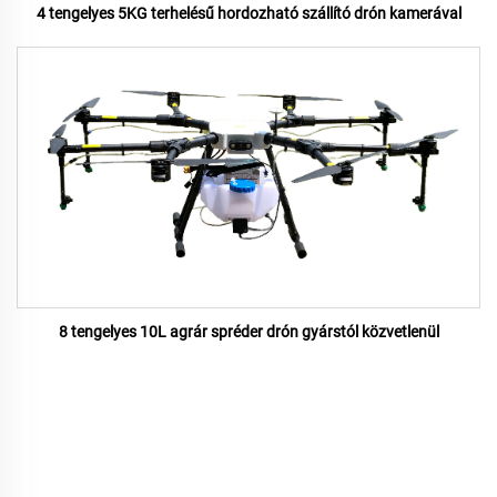
4 tengelyes 5KG terhelésű hordozható szállító drón kamerával
8 tengelyes 10L agrár spréder drón gyárstól közvetlenül