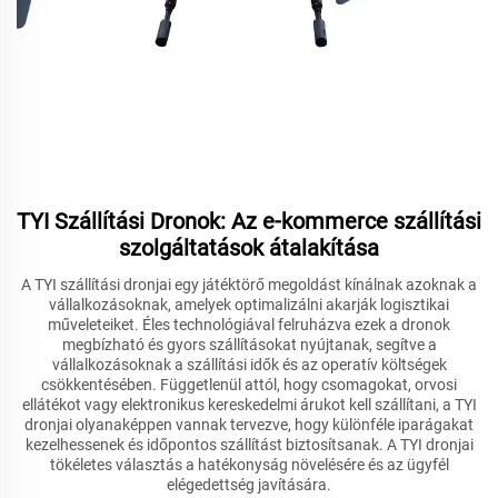
TYI Szállítási Dronok: Az e-kommerce szállítási
szolgáltatások átalakítása
A TYI szállítási dronjai egy játéktörő megoldást kínálnak azoknak a
vállalkozásoknak, amelyek optimalizálni akarják logisztikai
műveleteiket. Éles technológiával felruházva ezek a dronok
megbízható és gyors szállításokat nyújtanak, segítve a
vállalkozásoknak a szállítási idők és az operatív költségek
csökkentésében. Függetlenül attól, hogy csomagokat, orvosi
ellátékot vagy elektronikus kereskedelmi árukot kell szállítani, a TYI
dronjai olyanaképpen vannak tervezve, hogy különféle iparágakat
kezelhessenek és időpontos szállítást biztosítsanak. A TYI dronjai
tökéletes választás a hatékonyság növelésére és az ügyfél
elégedettség javítására.