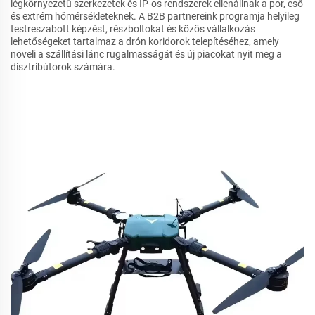
légkörnyezetű szerkezetek és IP-os rendszerek ellenállnak a por, eső
és extrém hőmérsékleteknek. A B2B partnereink programja helyileg
testreszabott képzést, részboltokat és közös vállalkozás
lehetőségeket tartalmaz a drón koridorok telepítéséhez, amely
növeli a szállítási lánc rugalmasságát és új piacokat nyit meg a
disztribútorok számára.