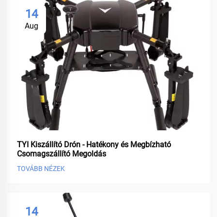
14
Aug
TYI Kiszállító Drón - Hatékony és Megbízható
Csomagszállító Megoldás
TOVÁBB NÉZEK
14