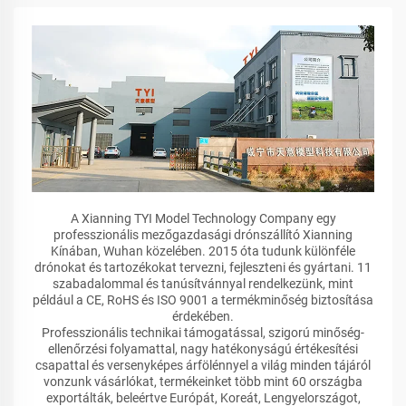
A Xianning TYI Model Technology Company egy
professzionális mezőgazdasági drónszállító Xianning
Kínában, Wuhan közelében. 2015 óta tudunk különféle
drónokat és tartozékokat tervezni, fejleszteni és gyártani. 11
szabadalommal és tanúsítvánnyal rendelkezünk, mint
például a CE, RoHS és ISO 9001 a termékminőség biztosítása
érdekében.
Professzionális technikai támogatással, szigorú minőség-
ellenőrzési folyamattal, nagy hatékonyságú értékesítési
csapattal és versenyképes árfölénnyel a világ minden tájáról
vonzunk vásárlókat, termékeinket több mint 60 országba
exportálták, beleértve Európát, Koreát, Lengyelországot,