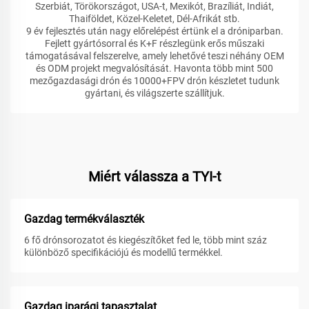
Szerbiát, Törökországot, USA-t, Mexikót, Brazíliát, Indiát,
Thaiföldet, Közel-Keletet, Dél-Afrikát stb.
9 év fejlesztés után nagy előrelépést értünk el a dróniparban.
Fejlett gyártósorral és K+F részlegünk erős műszaki
támogatásával felszerelve, amely lehetővé teszi néhány OEM
és ODM projekt megvalósítását. Havonta több mint 500
mezőgazdasági drón és 10000+FPV drón készletet tudunk
gyártani, és világszerte szállítjuk.
Miért válassza a TYI-t
Gazdag termékválaszték
6 fő drónsorozatot és kiegészítőket fed le, több mint száz
különböző specifikációjú és modellű termékkel.
Gazdag iparági tapasztalat