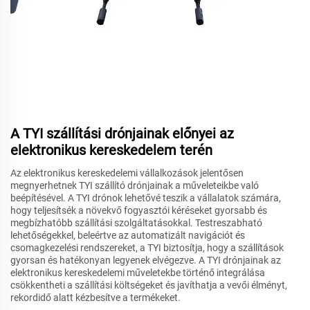
A TYI szállítási drónjainak előnyei az
elektronikus kereskedelem terén
Az elektronikus kereskedelemi vállalkozások jelentősen
megnyerhetnek TYI szállító drónjainak a műveleteikbe való
beépítésével. A TYI drónok lehetővé teszik a vállalatok számára,
hogy teljesítsék a növekvő fogyasztói kéréseket gyorsabb és
megbízhatóbb szállítási szolgáltatásokkal. Testreszabható
lehetőségekkel, beleértve az automatizált navigációt és
csomagkezelési rendszereket, a TYI biztosítja, hogy a szállítások
gyorsan és hatékonyan legyenek elvégezve. A TYI drónjainak az
elektronikus kereskedelemi műveletekbe történő integrálása
csökkentheti a szállítási költségeket és javíthatja a vevői élményt,
rekordidő alatt kézbesítve a termékeket.