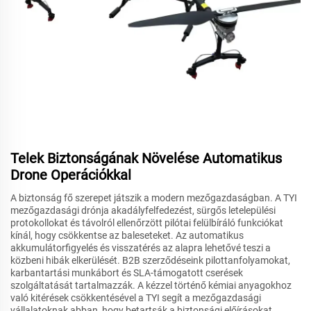
Telek Biztonságának Növelése Automatikus
Drone Operációkkal
A biztonság fő szerepet játszik a modern mezőgazdaságban. A TYI
mezőgazdasági drónja akadályfelfedezést, sürgős letelepülési
protokollokat és távolról ellenőrzött pilótai felülbíráló funkciókat
kínál, hogy csökkentse az baleseteket. Az automatikus
akkumulátorfigyelés és visszatérés az alapra lehetővé teszi a
közbeni hibák elkerülését. B2B szerződéseink pilottanfolyamokat,
karbantartási munkábort és SLA-támogatott cserések
szolgáltatását tartalmazzák. A kézzel történő kémiai anyagokhoz
való kitérések csökkentésével a TYI segít a mezőgazdasági
vállalatoknak abban, hogy betartsák a biztonsági előírásokat,