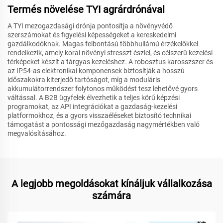
Termés növelése TYI agrárdrónával
A TYI mezogazdasági drónja pontosítja a növényvédő
szerszámokat és figyelési képességeket a kereskedelmi
gazdálkodóknak. Magas felbontású többhullámú érzékelőkkel
rendelkezik, amely korai növényi stresszt észlel, és célszerű kezelési
térképeket készít a tárgyas kezeléshez. A robosztus karosszszer és
az IP54-as elektronikai komponensek biztosítják a hosszú
időszakokra kiterjedő tartóságot, míg a moduláris
akkumulátorrendszer folytonos működést tesz lehetővé gyors
váltással. A B2B ügyfelek élvezhetik a teljes körű képzési
programokat, az API integrációkat a gazdaság-kezelési
platformokhoz, és a gyors visszaéléseket biztosító technikai
támogatást a pontossági mezőgazdaság nagymértékben való
megvalósításához.
A legjobb megoldásokat kínáljuk vállalkozása
számára