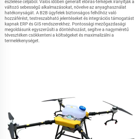
észlelése céljából. Valós időben generált előírás-térképek irányítják a
változó sebességű alkalmazásokat, növelve az anyaghasználat
hatékonyságát. A B2B ügyfelek biztonságos felhőhöz való
hozzáférést, testreszabható jelentéseket és integrációs támogatást
kapnak ERP és GIS rendszerekhez. Pontossági mezőgazdasági
megoldásunk egyszerűsíti a döntéshozást, segítve a nagyméretű
tévesztéken csökkenteni a költségeket és maximalizálni a
termelékenységet.