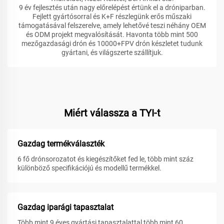
9 év fejlesztés után nagy előrelépést értünk el a dróniparban.
Fejlett gyártósorral és K+F részlegünk erős műszaki
támogatásával felszerelve, amely lehetővé teszi néhány OEM
és ODM projekt megvalósítását. Havonta több mint 500
mezőgazdasági drón és 10000+FPV drón készletet tudunk
gyártani, és világszerte szállítjuk.
Miért válassza a TYI-t
Gazdag termékválaszték
6 fő drónsorozatot és kiegészítőket fed le, több mint száz
különböző specifikációjú és modellű termékkel.
Gazdag iparági tapasztalat
Több mint 9 éves gyártási tapasztalattal több mint 60