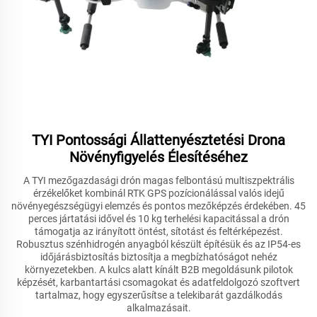
TYI Pontossági Állattenyésztetési Drona
Növényfigyelés Élesítéséhez
A TYI mezőgazdasági drón magas felbontású multiszpektrális
érzékelőket kombinál RTK GPS pozícionálással valós idejű
növényegészségügyi elemzés és pontos mezőképzés érdekében. 45
perces jártatási idővel és 10 kg terhelési kapacitással a drón
támogatja az irányított öntést, sítotást és feltérképezést.
Robusztus szénhidrogén anyagból készült építésük és az IP54-es
időjárásbiztosítás biztosítja a megbízhatóságot nehéz
környezetekben. A kulcs alatt kínált B2B megoldásunk pilotok
képzését, karbantartási csomagokat és adatfeldolgozó szoftvert
tartalmaz, hogy egyszerűsítse a telekibarát gazdálkodás
alkalmazásait.