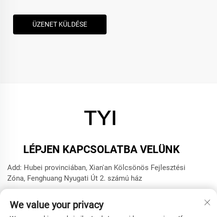
ÜZENET KÜLDÉSE
LÉPJEN KAPCSOLATBA VELÜNK
Add: Hubei provinciában, Xian'an Kölcsönös Fejlesztési
Zóna, Fenghuang Nyugati Út 2. számú ház
Telefon:
+8615272063961
We value your privacy
E-mail:
[email protected]