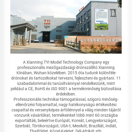
A Xianning TYI Model Technology Company egy
professzionális mezőgazdasági drónszállító Xianning
Kínában, Wuhan közelében. 2015 óta tudunk különféle
drónokat és tartozékokat tervezni, fejleszteni és gyártani. 11
szabadalommal és tanúsítvánnyal rendelkezünk, mint
például a CE, RoHS és ISO 9001 a termékminőség biztosítása
érdekében.
Professzionális technikai támogatással, szigorú minőség-
ellenőrzési folyamattal, nagy hatékonyságú értékesítési
csapattal és versenyképes árfölénnyel a világ minden tájáról
vonzunk vásárlókat, termékeinket több mint 60 országba
exportálták, beleértve Európát, Koreát, Lengyelországot,
Szerbiát, Törökországot, USA-t, Mexikót, Brazíliát, Indiát,
Thaiföldet, Közel-Keletet, Dél-Afrikát stb.