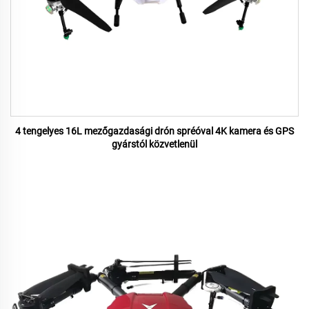
4 tengelyes 16L mezőgazdasági drón spréóval 4K kamera és GPS
gyárstól közvetlenül