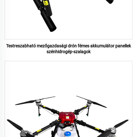
Testreszabható mezőgazdasági drón fémes akkumulátor panellek
szénhidrogép-szalagok