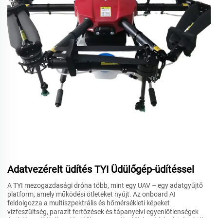
Adatvezérelt üdítés TYI Üdülőgép-üdítéssel
A TYI mezogazdasági dróna több, mint egy UAV – egy adatgyűjtő
platform, amely működési ötleteket nyújt. Az onboard AI
feldolgozza a multiszpektrális és hőmérsékleti képeket
vízfeszültség, parazit fertőzések és tápanyelvi egyenlőtlenségek