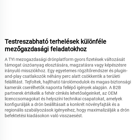
Testreszabható terhelések különféle
mezőgazdasági feladatokhoz
A TYI mezogazdasági drónplatform gyors fizetések változását
támogat úszóanyag elosztására, magzatásra vagy képészésre
irányuló missziókhoz. Egy egyetemes rögzítőrendszer és plugin-
and-play csatlakozók néhány perc alatt csökkentik a területi
felállítást. Tejfoltek, hajltható tárolómodulok és magas-biztonsági
kamerák cserélhetők naponta fellépő igények alapján. A B2B
partnerek értékelik a fehér címkés lehetőségeinket, az OEM
licenccsomagokat és helyszíni technikai csapatokat, amelyek
konfigurálják a drón beállításait a konkrét növényfajták és a
regionális szabályozások igényeihez, hogy maximalizálják a drón
befektetési kiadásokon való visszaesést.