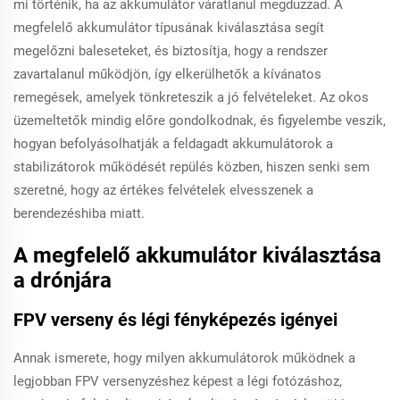
mi történik, ha az akkumulátor váratlanul megduzzad. A
megfelelő akkumulátor típusának kiválasztása segít
megelőzni baleseteket, és biztosítja, hogy a rendszer
zavartalanul működjön, így elkerülhetők a kívánatos
remegések, amelyek tönkreteszik a jó felvételeket. Az okos
üzemeltetők mindig előre gondolkodnak, és figyelembe veszik,
hogyan befolyásolhatják a feldagadt akkumulátorok a
stabilizátorok működését repülés közben, hiszen senki sem
szeretné, hogy az értékes felvételek elvesszenek a
berendezéshiba miatt.
A megfelelő akkumulátor kiválasztása
a drónjára
FPV verseny és légi fényképezés igényei
Annak ismerete, hogy milyen akkumulátorok működnek a
legjobban FPV versenyzéshez képest a légi fotózáshoz,