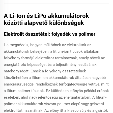
A Li-Ion és LiPo akkumulátorok
közötti alapvető különbségek
Elektrolit összetétel: folyadék vs polimer
Ha megnézzük, hogyan működnek az elektrolitok az
akkumulátorok belsejében, a lítium-ion típusok általában
folyékony formájú elektrolitot tartalmaznak, amely növeli az
energiatároló képességet és a teljesítmény leadásának
hatékonyságát. Ennek a folyékony összetételnek
köszönhetően a lítium-ion akkumulátorok általában nagyobb
energiasűrűséggel rendelkeznek térfogategységre vetítve, mint
a lítium-polimer típusok. Ez különösen előnyös például drónok
esetében, ahol nagy jelentőségű az energiatartalom. A lítium-
polimer akkumulátorok viszont polimer alapú vagy gélszerű
elektrolitot használnak. Az előny itt a kisebb súly és a gyártók