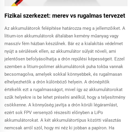
Fizikai szerkezet: merev vs rugalmas tervezet
Az akkumulátorok felépítése határozza meg a jellemzőiket. A
lítium-ion akkumulátorok általában kemény műanyag vagy
masszív fém házban készülnek. Bár ez a kialakítás védelmet
nyújt a sérülések ellen, az akkumulátor súlyát növeli, ami
jelentősen befolyásolhatja a drón repülési képességeit. Ezzel
szemben a lítium-polimer akkumulátorok puha tokba vannak
becsomagolva, amelyek sokkal könnyebbek, és rugalmasan
elhelyezhetők a drón különböző helyein. A drónépítők
értékelik ezt a rugalmasságot, mivel így az akkumulátorokat
szűk helyekre is be lehet préselni anélkül, hogy a teljesítmény
csökkenne. A könnyűség javítja a drón körüli légáramlást,
ezért sok FPV versenyző részesíti előnyben a LiPo
akkumulátorokat. A két akkumulátortípus közötti választás
nemcsak arról szól, hogy mi néz ki jobban a papíron. Ha