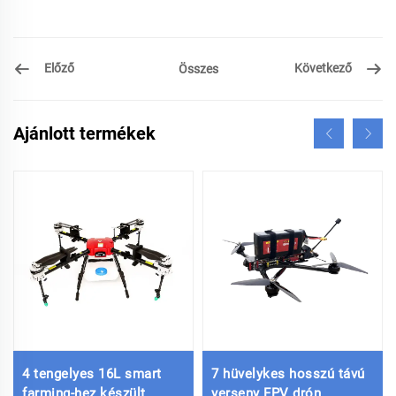
Előző
Következő
Összes
Ajánlott termékek
4 tengelyes 16L smart
7 hüvelykes hosszú távú
farming-hez készült
verseny FPV drón