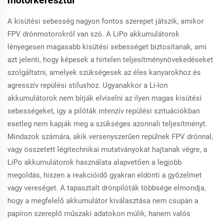
A kisütési sebesség nagyon fontos szerepet játszik, amikor
FPV drónmotorokról van szó. A LiPo akkumulátorok
lényegesen magasabb kisütési sebességet biztosítanak, ami
azt jelenti, hogy képesek a hirtelen teljesítménynövekedéseket
szolgáltatni, amelyek szükségesek az éles kanyarokhoz és
agresszív repülési stílushoz. Ugyanakkor a Li-Ion
akkumulátorok nem bírják elviselni az ilyen magas kisütési
sebességeket, így a pilóták intenzív repülési szituációkban
esetleg nem kapják meg a szükséges azonnali teljesítményt.
Mindazok számára, akik versenyszerűen repülnek FPV drónnal,
vagy összetett légitechnikai mutatványokat hajtanak végre, a
LiPo akkumulátorok használata alapvetően a legjobb
megoldás, hiszen a reakcióidő gyakran eldönti a győzelmet
vagy vereséget. A tapasztalt drónpilóták többsége elmondja,
hogy a megfelelő akkumulátor kiválasztása nem csupán a
papíron szereplő műszaki adatokon múlik, hanem valós