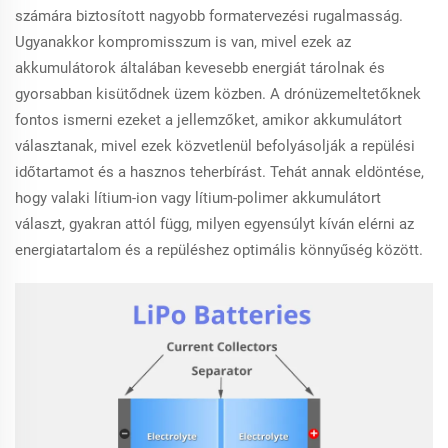
számára biztosított nagyobb formatervezési rugalmasság.
Ugyanakkor kompromisszum is van, mivel ezek az
akkumulátorok általában kevesebb energiát tárolnak és
gyorsabban kisütődnek üzem közben. A drónüzemeltetőknek
fontos ismerni ezeket a jellemzőket, amikor akkumulátort
választanak, mivel ezek közvetlenül befolyásolják a repülési
időtartamot és a hasznos teherbírást. Tehát annak eldöntése,
hogy valaki lítium-ion vagy lítium-polimer akkumulátort
választ, gyakran attól függ, milyen egyensúlyt kíván elérni az
energiatartalom és a repüléshez optimális könnyűség között.