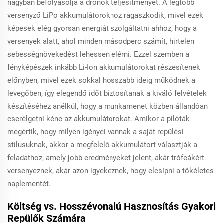
nagyban befolyásolja a drónok teljesítményét. A legtöbb
versenyző LiPo akkumulátorokhoz ragaszkodik, mivel ezek
képesek elég gyorsan energiát szolgáltatni ahhoz, hogy a
versenyek alatt, ahol minden másodperc számít, hirtelen
sebességnövekedést lehessen elérni. Ezzel szemben a
fényképészek inkább Li-Ion akkumulátorokat részesítenek
előnyben, mivel ezek sokkal hosszabb ideig működnek a
levegőben, így elegendő időt biztosítanak a kiváló felvételek
készítéséhez anélkül, hogy a munkamenet közben állandóan
cserélgetni kéne az akkumulátorokat. Amikor a pilóták
megértik, hogy milyen igényei vannak a saját repülési
stílusuknak, akkor a megfelelő akkumulátort választják a
feladathoz, amely jobb eredményeket jelent, akár trófeákért
versenyeznek, akár azon igyekeznek, hogy elcsípni a tökéletes
naplementét.
Költség vs. Hosszévonalú Hasznosítás Gyakori
Repülők Számára