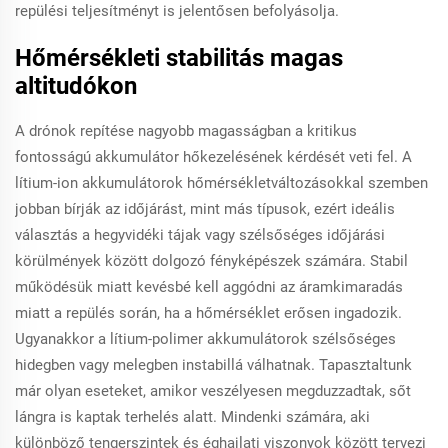
repülési teljesítményt is jelentősen befolyásolja.
Hőmérsékleti stabilitás magas
altitudókon
A drónok repítése nagyobb magasságban a kritikus
fontosságú akkumulátor hőkezelésének kérdését veti fel. A
lítium-ion akkumulátorok hőmérsékletváltozásokkal szemben
jobban bírják az időjárást, mint más típusok, ezért ideális
választás a hegyvidéki tájak vagy szélsőséges időjárási
körülmények között dolgozó fényképészek számára. Stabil
működésük miatt kevésbé kell aggódni az áramkimaradás
miatt a repülés során, ha a hőmérséklet erősen ingadozik.
Ugyanakkor a lítium-polimer akkumulátorok szélsőséges
hidegben vagy melegben instabillá válhatnak. Tapasztaltunk
már olyan eseteket, amikor veszélyesen megduzzadtak, sőt
lángra is kaptak terhelés alatt. Mindenki számára, aki
különböző tengerszintek és éghajlati viszonyok között tervezi