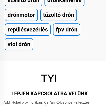
szállító drón
drónkamerák
drónmotor
tűzoltó drón
repülésvezérlés
fpv drón
vtol drón
LÉPJEN KAPCSOLATBA VELÜNK
Add: Hubei provinciában, Xian'an Kölcsönös Fejlesztési