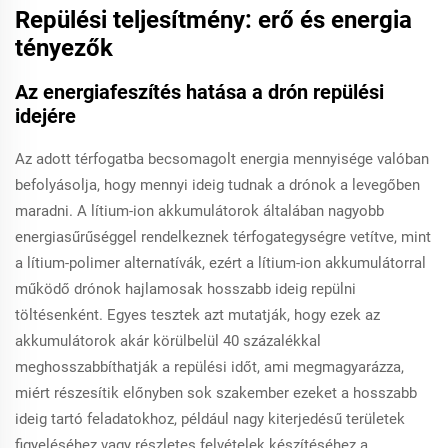
Repülési teljesítmény: erő és energia
tényezők
Az energiafeszítés hatása a drón repülési
idejére
Az adott térfogatba becsomagolt energia mennyisége valóban
befolyásolja, hogy mennyi ideig tudnak a drónok a levegőben
maradni. A lítium-ion akkumulátorok általában nagyobb
energiasűrűséggel rendelkeznek térfogategységre vetítve, mint
a lítium-polimer alternatívák, ezért a lítium-ion akkumulátorral
működő drónok hajlamosak hosszabb ideig repülni
töltésenként. Egyes tesztek azt mutatják, hogy ezek az
akkumulátorok akár körülbelül 40 százalékkal
meghosszabbíthatják a repülési időt, ami megmagyarázza,
miért részesítik előnyben sok szakember ezeket a hosszabb
ideig tartó feladatokhoz, például nagy kiterjedésű területek
figyeléséhez vagy részletes felvételek készítéséhez a