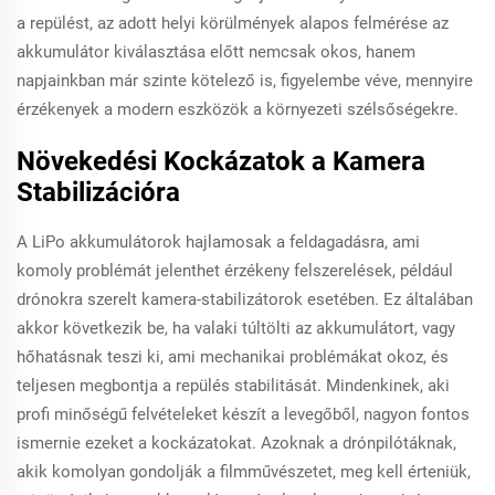
a repülést, az adott helyi körülmények alapos felmérése az
akkumulátor kiválasztása előtt nemcsak okos, hanem
napjainkban már szinte kötelező is, figyelembe véve, mennyire
érzékenyek a modern eszközök a környezeti szélsőségekre.
Növekedési Kockázatok a Kamera
Stabilizációra
A LiPo akkumulátorok hajlamosak a feldagadásra, ami
komoly problémát jelenthet érzékeny felszerelések, például
drónokra szerelt kamera-stabilizátorok esetében. Ez általában
akkor következik be, ha valaki túltölti az akkumulátort, vagy
hőhatásnak teszi ki, ami mechanikai problémákat okoz, és
teljesen megbontja a repülés stabilitását. Mindenkinek, aki
profi minőségű felvételeket készít a levegőből, nagyon fontos
ismernie ezeket a kockázatokat. Azoknak a drónpilótáknak,
akik komolyan gondolják a filmművészetet, meg kell érteniük,