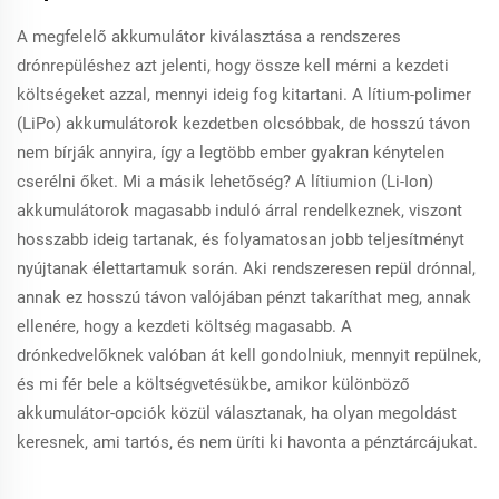
A megfelelő akkumulátor kiválasztása a rendszeres
drónrepüléshez azt jelenti, hogy össze kell mérni a kezdeti
költségeket azzal, mennyi ideig fog kitartani. A lítium-polimer
(LiPo) akkumulátorok kezdetben olcsóbbak, de hosszú távon
nem bírják annyira, így a legtöbb ember gyakran kénytelen
cserélni őket. Mi a másik lehetőség? A lítiumion (Li-Ion)
akkumulátorok magasabb induló árral rendelkeznek, viszont
hosszabb ideig tartanak, és folyamatosan jobb teljesítményt
nyújtanak élettartamuk során. Aki rendszeresen repül drónnal,
annak ez hosszú távon valójában pénzt takaríthat meg, annak
ellenére, hogy a kezdeti költség magasabb. A
drónkedvelőknek valóban át kell gondolniuk, mennyit repülnek,
és mi fér bele a költségvetésükbe, amikor különböző
akkumulátor-opciók közül választanak, ha olyan megoldást
keresnek, ami tartós, és nem üríti ki havonta a pénztárcájukat.