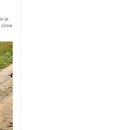
r je
, čime