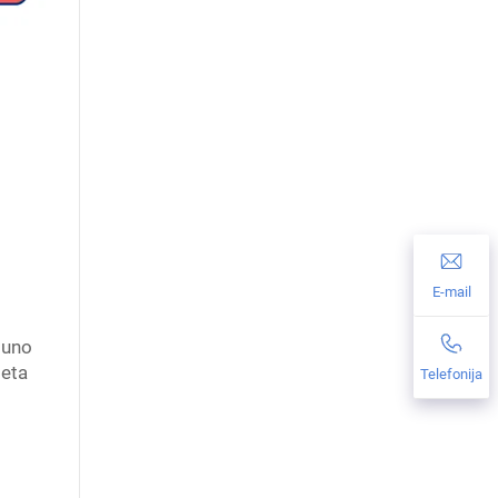
E-mail
puno
teta
Telefonija