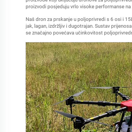
proizvodi posjeduju vrlo visoke performanse na tr
Naš dron za prskanje u poljoprivredi s 6 osi i 1
jak, lagan, izdržljiv i dugotrajan. Sustav prijeno
se značajno povećava učinkovitost poljoprivred