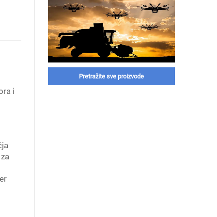
Pretražite sve proizvode
ora i
čja
 za
er