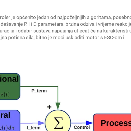
roler je općenito jedan od najpoželjnijih algoritama, posebn
dešavanje P, I i D parametara, brzina odziva i vrijeme reakcij
racija i odabir sustava napajanja utjecat će na karakteristi
jna potisna sila, bitno je moći uskladiti motor s ESC-om i