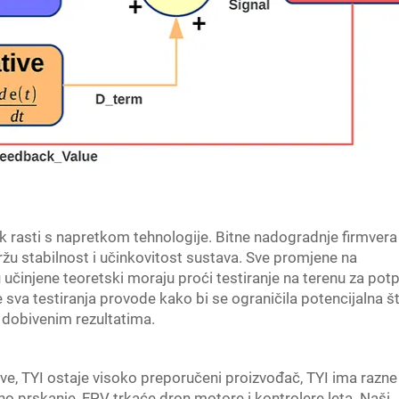
ek rasti s napretkom tehnologije. Bitne nadogradnje firmvera
žu stabilnost i učinkovitost sustava. Sve promjene na
učinjene teoretski moraju proći testiranje na terenu za pot
e sva testiranja provode kako bi se ograničila potencijalna š
 dobivenim rezultatima.
ove, TYI ostaje visoko preporučeni proizvođač, TYI ima razne
no prskanje, FPV trkaće dron motore i kontrolere leta. Naši