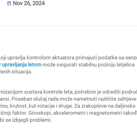
Nov 26, 2024
 koji upravlja kontrolom aktuatora primajući podatke sa senz
 upravljanja letom
može osigurati stabilnu poziciju letjelica
nih situacija.
izacijom sustava kontrole leta, potrebno je odrediti podru
ansi. Poseban slučaj rada može nametnuti različite zahtjeve
inu, krutost, kut rotacije i druge. Za zrakoplove na daljinsko
tičniji faktor. Giroskopi, akcelerometri i magnetometri takođ
 bi se izbjegli problemi.