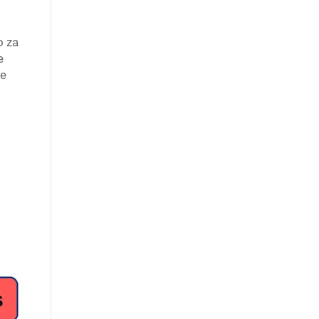
o za
e
ke