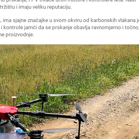
žištu i imaju veliku reputaciju.
5L ima sjajne značajke u svom okviru od karbonskih vlakana je
sa i kontrole jamči da se prskanje obavlja ravnomjerno i točno
ne proizvodnje.