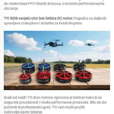
do visoke klase FPV trkaćih dronova, s izvrsnim performansama
ubrzanja.
TYI 5008 vanjski rotor bez četkica DC motor:
Pogodno za daljinski
upravljane zrakoplove i dodatke za kvadrokoptere
Svaki od naših TYI dron motora rigorozno je testiran kako bi se
osigurala pouzdanost i visoke performanse proizvoda. Bilo da ste
početnik ili profesionalni igrač, TYI vam može pružiti
zadovoljavajuće rješenje.