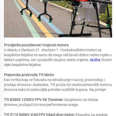
Procijenite pouzdanost i trajnost motora
U skladu s člankom 21. stavkom 1. Visokokvalitetni motori za
bespilotne letjelice ne samo da mogu održavati dobre radne uvjete u
teškim uvjetima, već i produžiti ukupno radno vrijeme.
služba
životni
vijek bespilotne letjelice.
Preporuka proizvoda TYI Motor
Kao tvrtka koja se fokusira na istraživanje i razvoj, proizvodnju i
prodaju dronova i dodataka, TYI pruža niz visokoučinkovitih motora
dronova kako bi zadovoljila potrebe različitih kupaca. Na primjer:
TYI B2809 1250KV FPV X8 Traverser:
Dizajnirano za trkaće
dronove, pružajući izvrsne performanse snage.
TYI 3110 900KV 4-6S FPV trkaći dron motor:
Pogodno za srednje