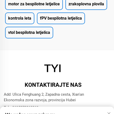
motor za bespilotne letjelice
zrakoplovna plovila
kontrola leta
fPV bespilotna letjelica
vtol bespilotna letjelica
KONTAKTIRAJTE NAS
Add: Ulica Fenghuang 2, Zapadna cesta, Xian'an
Ekonomska zona razvoja, provincija Hubei
Tel:
+8615272063961