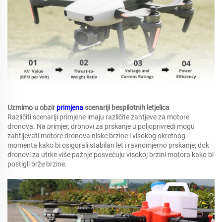
Uzmimo u obzir
primjena
scenariji bespilotnih letjelica
Različiti scenariji primjene imaju različite zahtjeve za motore
dronova. Na primjer, dronovi za prskanje u poljoprivredi mogu
zahtijevati motore dronova niske brzine i visokog okretnog
momenta kako bi osigurali stabilan let i ravnomjerno prskanje; dok
dronovi za utrke više pažnje posvećuju visokoj brzini motora kako bi
postigli brže brzine.