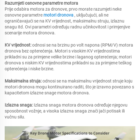
Razumjeti osnovne parametre motora
Prije odabira motora za dronove, prvo morate razumjeti neke
osnovne parametre
motori dronova
, uključujući, ali ne
ograničavajući se na KV vrijednost, maksimalnu struju, izlaznu
snagu itd. Ovi parametri određuju radnu učinkovitost i primjenjive
scenarije motora dronova.
KV vrijednost:
odnosi se na brzinu po volt napona (RPM/V) motora
dronova bez opterećenja. Motori s visokim KV vrijednostima
prikladni su za primjene velike brzine i laganog opterećenja; motori
dronova s niskim KV vrijednostima prikladni su za primjene teškog
opterećenja i niske brzine.
Maksimalna struja:
odnosi se na maksimalnu vrijednost struje koju
motori dronova mogu kontinuirano raditi, što je izravno povezano s
kapacitetom izlazne snage motora dronova.
Izlazna snaga:
Izlazna snaga motora dronova određuje njegovu
sposobnost vožnje, a visoka izlazna snaga znači jači potisak ili
vučnu silu.