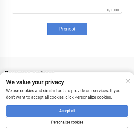
0/1000
Prenosi
Povezana pretraga
We value your privacy
poljoprivredni dron
bezpilotna isporuka
We use cookies and similar tools to provide our services. If you
don't want to accept all cookies, click Personalize cookies.
kamera za bespilotne letjelice
Accept all
motor za bespilotne letjelice
zrakoplovna plovila
Personalize cookies