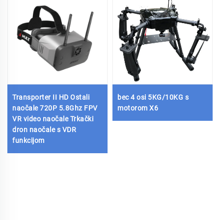
Transporter II HD Ostali
bec 4 osi 5KG/10KG s
naočale 720P 5.8Ghz FPV
motorom X6
VR video naočale Trkački
dron naočale s VDR
funkcijom