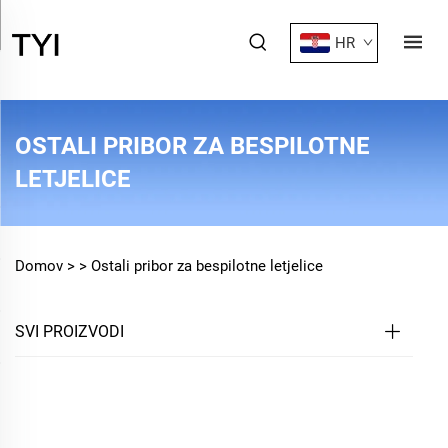
HR
OSTALI PRIBOR ZA BESPILOTNE
LETJELICE
Domov >
>
Ostali pribor za bespilotne letjelice
SVI PROIZVODI