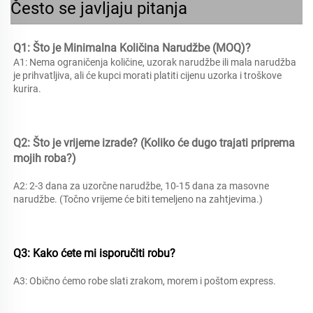
Često se javljaju pitanja
Q1: Što je Minimalna Količina Narudžbe (MOQ)? 
A1: Nema ograničenja količine, uzorak narudžbe ili mala narudžba 
je prihvatljiva, ali će kupci morati platiti cijenu uzorka i troškove 
kurira. 
Q2: Što je vrijeme izrade? (Koliko će dugo trajati priprema 
mojih roba?) 
A2: 2-3 dana za uzorčne narudžbe, 10-15 dana za masovne 
narudžbe. (Točno vrijeme će biti temeljeno na zahtjevima.) 
Q3: Kako ćete mi isporučiti 
robu? 
A3: Obično ćemo robe slati zrakom, morem i poštom express. 