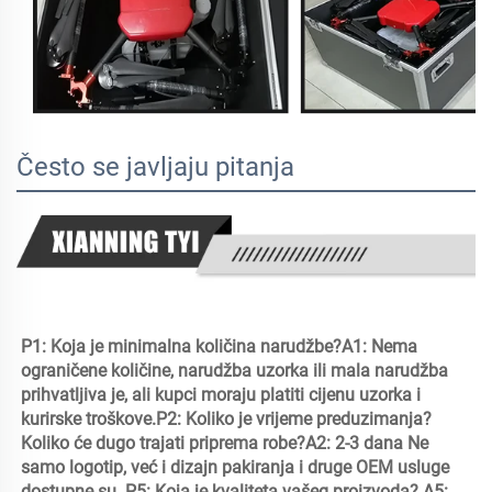
Često se javljaju pitanja
P1: Koja je minimalna količina narudžbe?A1: Nema 
ograničene količine, narudžba uzorka ili mala narudžba 
prihvatljiva je, ali kupci moraju platiti cijenu uzorka i 
kurirske troškove.P2: Koliko je vrijeme preduzimanja?
Koliko će dugo trajati priprema robe?A2: 2-3 dana Ne 
samo logotip, već i dizajn pakiranja i druge OEM usluge 
dostupne su. P5: Koja je kvaliteta vašeg proizvoda? A5: 