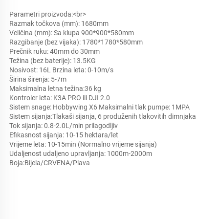
Parametri proizvoda:<br> 
Razmak točkova (mm): 1680mm 
Veličina (mm): Sa klupa 900*900*580mm 
Razgibanje (bez vijaka): 1780*1780*580mm 
Prečnik ruku: 40mm do 30mm 
Težina (bez baterije): 13.5KG 
Nosivost: 16L Brzina leta: 0-10m/s 
Širina širenja: 5-7m 
Maksimalna letna težina:36 kg 
Kontroler leta: K3A PRO ili DJI 2.0 
Sistem snage: Hobbywing X6 Maksimalni tlak pumpe: 1MPA 
Sistem sijanja:Tlakaši sijanja, 6 produženih tlakovitih dimnjaka 
Tok sijanja: 0.8-2.0L/min prilagodljiv 
Efikasnost sijanja: 10-15 hektara/let 
Vrijeme leta: 10-15min (Normalno vrijeme sijanja) 
Udaljenost udaljeno upravljanja: 1000m-2000m 
Boja:Bijela/CRVENA/Plava 