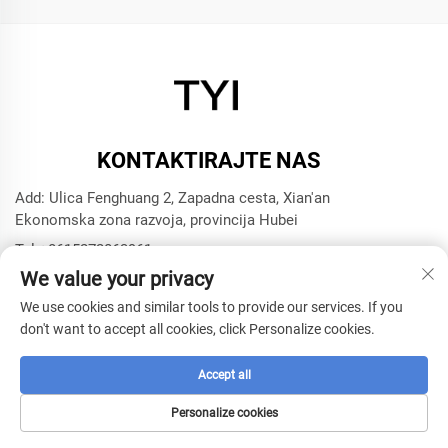
KONTAKTIRAJTE NAS
Add: Ulica Fenghuang 2, Zapadna cesta, Xian'an
Ekonomska zona razvoja, provincija Hubei
Tel:
+8615272063961
We value your privacy
E-mail:
[email protected]
We use cookies and similar tools to provide our services. If you
don't want to accept all cookies, click Personalize cookies.
Autorsko pravo © 2025 Xianning TYI Model Technology
Company -
Politika privatnosti
Accept all
Personalize cookies