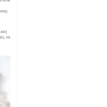
tical
ωσης.
ικές
ες, να