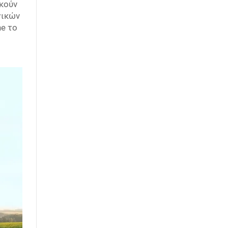
κούν
γικών
ne το