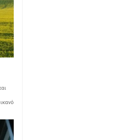
και
 ικανό