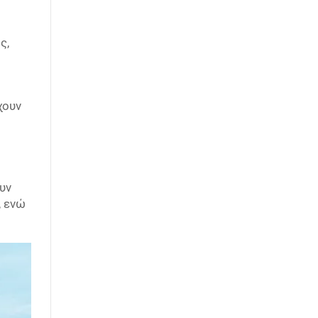
ς,
χουν
υν
, ενώ