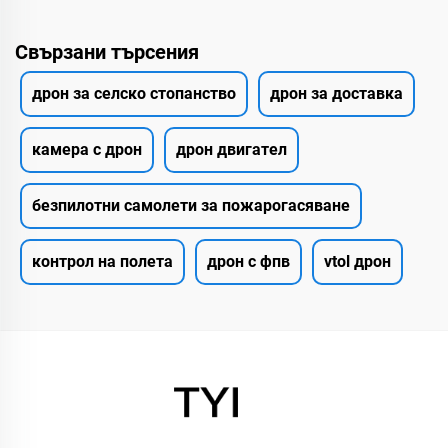
Свързани търсения
дрон за селско стопанство
дрон за доставка
камера с дрон
дрон двигател
безпилотни самолети за пожарогасяване
контрол на полета
дрон с фпв
vtol дрон