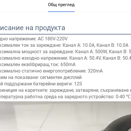
Общ преглед
исание на продукта
дно напрежение: AC 180V-220V 
симален ток за зареждане: Канал A: 10.0A, Канал B: 10.0A 
симална мощност за зареждане: Канал A: 500W, Канал B: 
симално изходно напрежение: Канал A: 50.4V, Канал B: 50.
симален еквilibриращ ток: 650mA 
симално статично енергопотребление: 320mA 
им на показване: сегментен дисплей 
й поддържани батерейни вериги: 12S 
иниция на каретките: зареждане, затваряне, съхраняване 
пературна работна среда на заредното устройство: 0-40 ℃