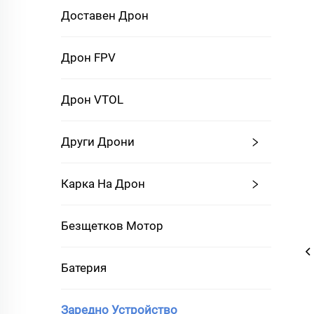
Доставен Дрон
Дрон FPV
Дрон VTOL
Други Дрони
Карка На Дрон
Безщетков Мотор
Батерия
Заредно Устройство