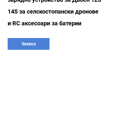
14S за селскостопански дронове
и RC аксесоари за батерии
Заявка