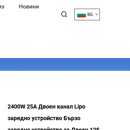
из
Новини
BG
2400W 25A Двоен канал Lipo
зарядно устройство Бързо
зарядно устройство за Двоен 12S