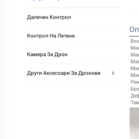
Далечен Контрол
Оп
Контрол На Летене
Вхо
Мак
Камера За Дрон
Мак
Мак
Мак
Други Аксесоари За Дронове
Мак
Реж
Бро
Деф
Тем