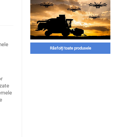
nele
Răsfoiți toate produsele
or
izate
temele
e