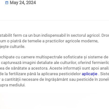
May 24, 2024
stabilit ferm ca un bun indispensabil în sectorul agricol. Dro
um o piatră de temelie a practicilor agricole moderne,
eşte culturile.
echipate cu camere multispectrale sofisticate și sisteme de
capturează imagini detaliate ale culturilor, oferind fermieril
rea de sănătate a acestora. Aceste informații sunt apoi anal
de la fertilizare până la aplicarea pesticidelor
aplicație
. Sis
r a cantității necesare de îngrășământ sau pesticide în zonel
supra mediului.