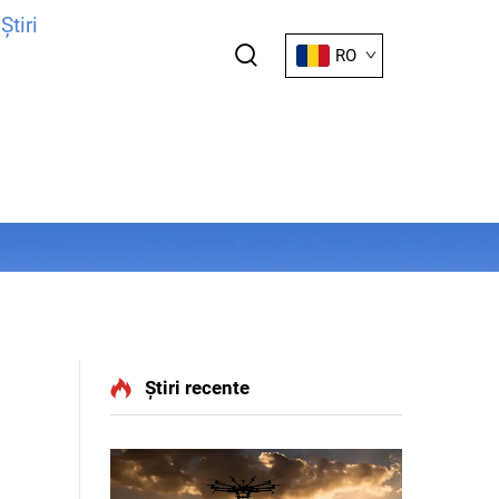
Știri
RO
Știri recente