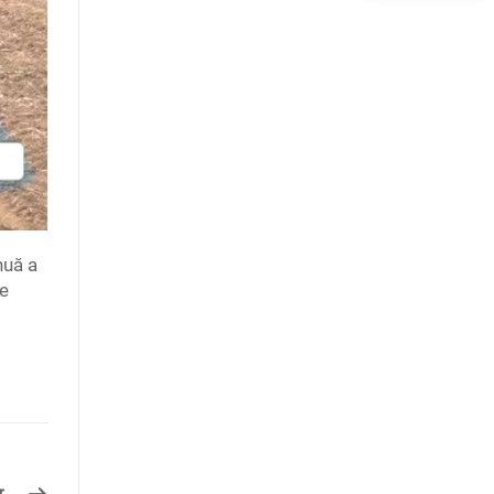
nuă a
le
r