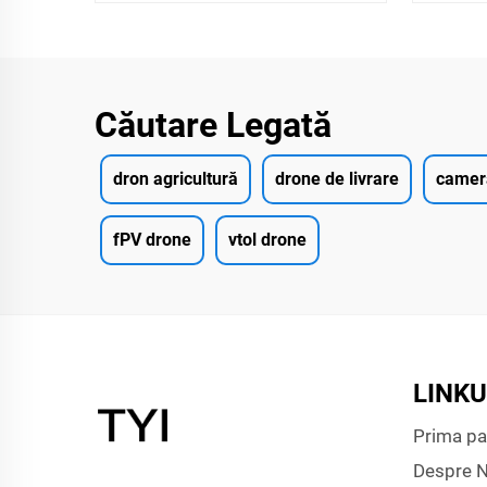
Căutare Legată
dron agricultură
drone de livrare
camera
fPV drone
vtol drone
LINKU
Prima pa
Despre N