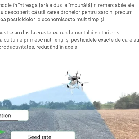
cole în întreaga țară a dus la îmbunătățiri remarcabile ale
ii au descoperit că utilizarea dronelor pentru sarcini precum
area pesticidelor le economisește mult timp și
oastre au dus la creșterea randamentului culturilor și
că culturile primesc nutrienții și pesticidele exacte de care au
productivitatea, reducând în acela