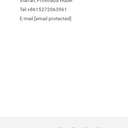
Xian'an, Provinația Hubei
Tel:
+8615272063961
E-mail:
[email protected]