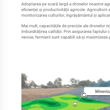
Adoptarea pe scară largă a dronelor noastre agri
eficienței și productivității agricole. Agricultor
monitorizarea culturilor, îngrășământul și aplic
Mai mult, capacitățile de precizie ale dronelor n
îmbunătățirea calității. Prin asigurarea faptului 
nevoie, fermierii sunt capabili să-și maximizeze 