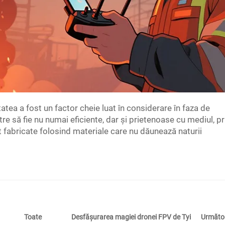
tea a fost un factor cheie luat în considerare în faza de
e să fie nu numai eficiente, dar și prietenoase cu mediul, pr
t fabricate folosind materiale care nu dăunează naturii
Desfăşurarea magiei dronei FPV de Tyi
Următo
Toate