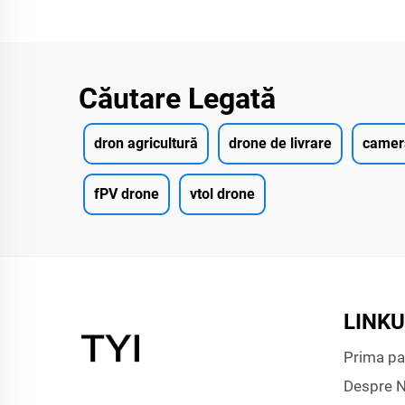
Căutare Legată
dron agricultură
drone de livrare
camera
fPV drone
vtol drone
LINKU
Prima pa
Despre N