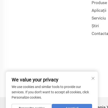
Produse
Aplicații
Serviciu
Știri
Contacta
We value your privacy
We use cookies and similar tools to provide our
services. If you don't want to accept all cookies, click
Personalize cookies.
Drepturi de autor © 2025 de către Compania