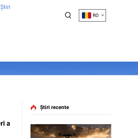
Știri
RO
Știri recente
ri a