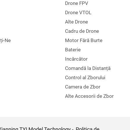
Drone FPV
Drone VTOL
Alte Drone
Cadru de Drone
ți-Ne
Motor Fără Burte
Baterie
Incărcător
Comandă la Distanță
Control al Zborului
Camera de Zbor
Alte Accesorii de Zbor
 Xianning TYI Model Technology -
Politica de