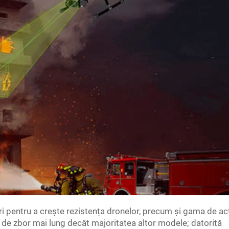
țiri pentru a crește rezistența dronelor, precum și gama de ac
p de zbor mai lung decât majoritatea altor modele; datorită