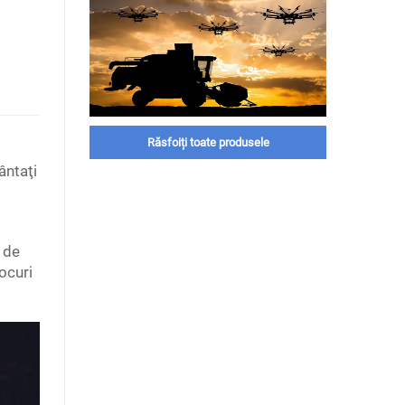
Răsfoiți toate produsele
ântaţi
 de
ocuri