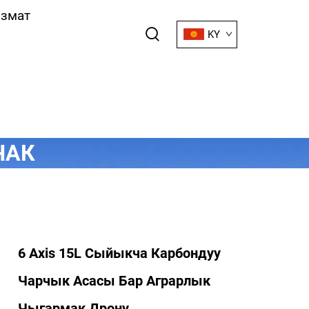
змат
KY
ЧАК
6 Axis 15L Сыйыкча Карбондуу
Чарчык Асасы Бар Аграрлык
Чыгармак Дрону