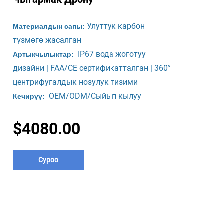
Улуттук карбон
Материалдын сапы:
түзмөгө жасалган
IP67 вода жоготуу
Артыкчылыктар:
дизайни | FAA/CE сертификатталган | 360°
центрифугалдык нозулук тизими
OEM/ODM/Сыйып кылуу
Кечирүү:
$4080.00
Суроо