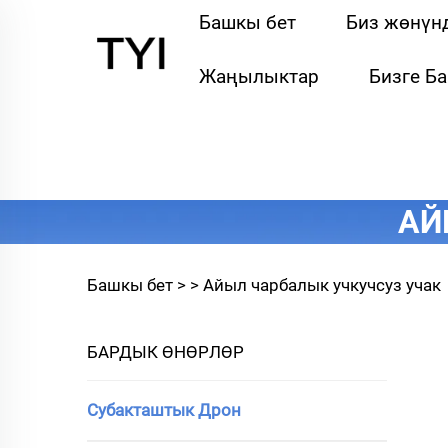
Башкы бет
Биз жөнүн
Жаңылыктар
Бизге Б
АЙ
Башкы бет >
>
Айыл чарбалык учкучсуз учак
БАРДЫК ӨНӨРЛӨР
Субакташтык Дрон