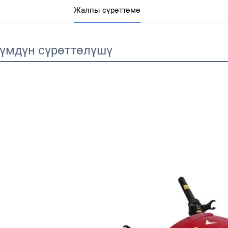
Жалпы сүрөттөмө
үмдүн сүрөттөлүшү