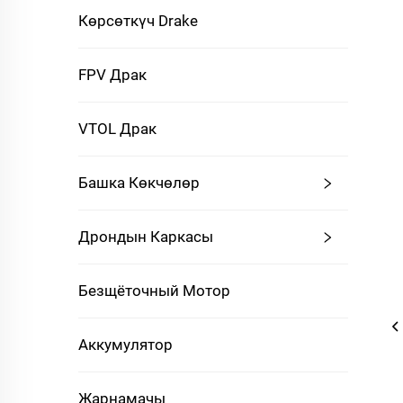
Көрсөткүч Drake
FPV Драк
VTOL Драк
Башка Көкчөлөр
Дрондын Каркасы
Безщёточный Мотор
Аккумулятор
Жарнамачы