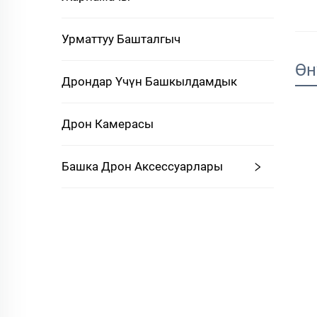
Урматтуу Башталгыч
Өн
Дрондар Үчүн Башкылдамдык
Дрон Камерасы
Башка Дрон Аксессуарлары