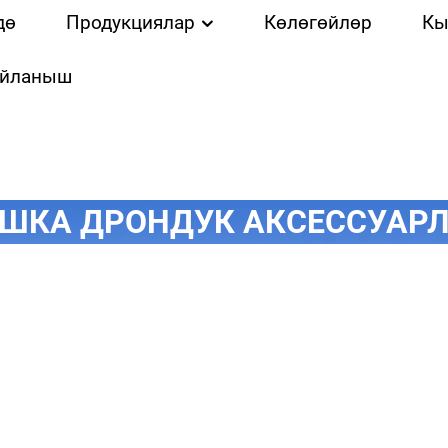
дө
Продукциялар
Көлөгөйлөр
Кы
айланыш
ШКА ДРОНДУК АКСЕССУАР