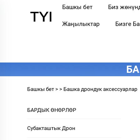
Башкы бет
Биз жөнүн
Жаңылыктар
Бизге Б
БА
Башкы бет >
>
Башка дрондук аксессуарлар
БАРДЫК ӨНӨРЛӨР
Субакташтык Дрон