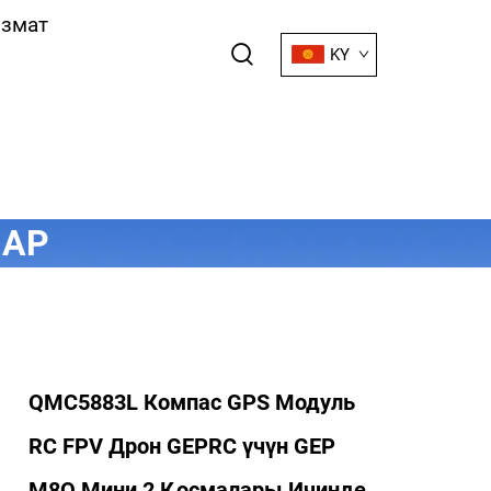
змат
KY
ЛАР
QMC5883L Компас GPS Модуль
RC FPV Дрон GEPRC үчүн GEP
M8Q Мини 2 Қосмалары Ичинде