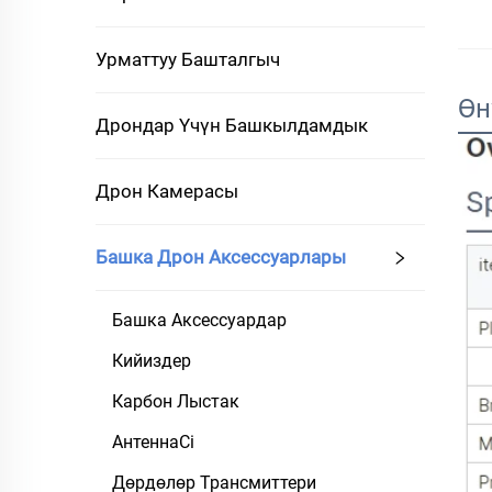
Урматтуу Башталгыч
Өн
Дрондар Үчүн Башкылдамдык
Дрон Камерасы
Башка Дрон Аксессуарлары
Башка Аксессуардар
Кийиздер
Карбон Лыстак
АнтеннаСі
Дөрдөлөр Трансмиттери