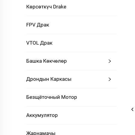
Көрсөткүч Drake
FPV Драк
VTOL Драк
Башка Көкчөлөр
Дрондын Каркасы
Безщёточный Мотор
Аккумулятор
Жарнамачы