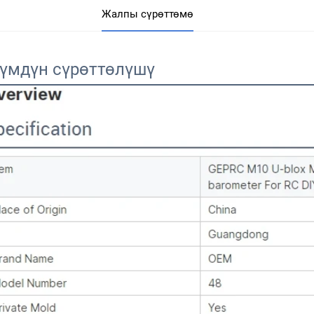
Жалпы сүрөттөмө
үмдүн сүрөттөлүшү