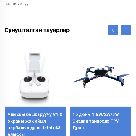
ылайыктуу.   
Сунушталган тауарлар
Алыскы башкаруучу V1.0
15 дюйм 1.6W/2W/3W
экраны жок айыл
Сиздин тандоодо FPV
чарбалык дрон datalink3
Дрон
алыскы