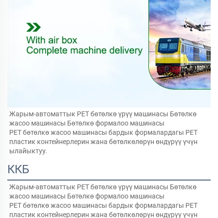
Жарым-автоматтык PET бөтөлкө үрүү машинасы Бөтөлкө 
жасоо машинасы Бөтөлкө формалоо машинасы   
PET бөтөлкө жасоо машинасы бардык формалардагы PET 
пластик контейнерлерин жана бөтөлкөлөрүн өндүрүү үчүн 
ылайыктуу.   
ККБ
Жарым-автоматтык PET бөтөлкө үрүү машинасы Бөтөлкө 
жасоо машинасы Бөтөлкө формалоо машинасы   
PET бөтөлкө жасоо машинасы бардык формалардагы PET 
пластик контейнерлерин жана бөтөлкөлөрүн өндүрүү үчүн 