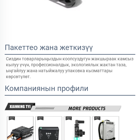
Пакеттео жана жеткизүү
Сиздин товарларыңыздын коопсуздугун жакшыраак камсыз 
кылуу үчүн, профессионалдык, экологиялык жактан таза, 
ыңгайлуу жана натыйжалуу упаковка кызматтары 
көрсөтүлөт.   
Компаниянын профили