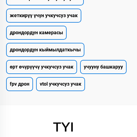
жеткирүү үчүн учкучсуз учак
дрондордун камерасы
дрондордун кыймылдаткычы
өрт өчүрүүчү учкучсуз учак
учууну башкаруу
fpv дрон
vtol учкучсуз учак