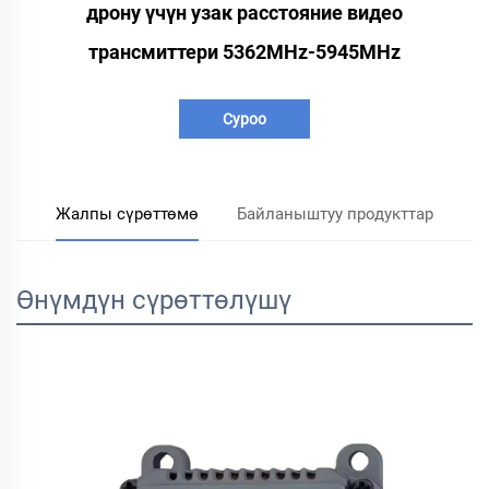
дрону үчүн узак расстояние видео
трансмиттери 5362MHz-5945MHz
Суроо
Жалпы сүрөттөмө
Байланыштуу продукттар
Өнүмдүн сүрөттөлүшү