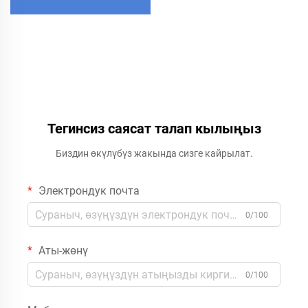
Тегинсиз саясат талап кылыңыз
Биздин өкүлүбүз жакында сизге кайрылат.
Электрондук почта
0/100
Аты-жөнү
0/100