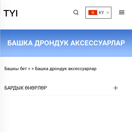
KY
БАШКА ДРОНДУК АКСЕССУАРЛАР
Башкы бет >
>
Башка дрондук аксессуарлар
БАРДЫК ӨНӨРЛӨР