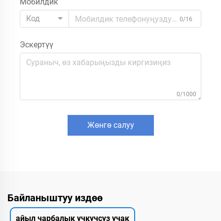
Мобилдик
Код
0/16
Эскертүү
0/1000
Жөнгө салуу
Байланыштуу издөө
айыл чарбалык учкучсуз учак