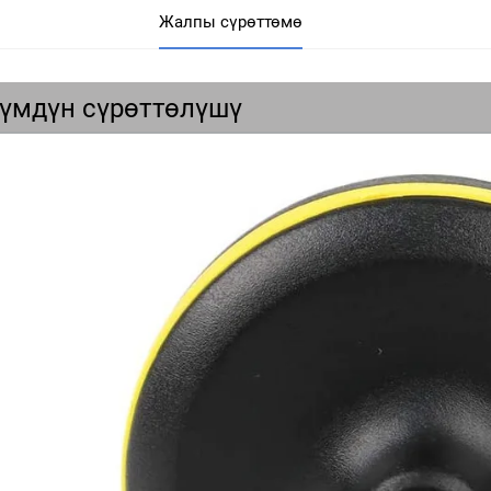
Жалпы сүрөттөмө
үмдүн сүрөттөлүшү