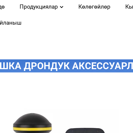
дө
Продукциялар
Көлөгөйлөр
Кы
айланыш
ШКА ДРОНДУК АКСЕССУАР