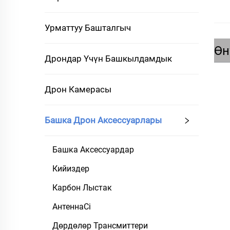
Урматтуу Башталгыч
Өн
Дрондар Үчүн Башкылдамдык
Дрон Камерасы
Башка Дрон Аксессуарлары
Башка Аксессуардар
Кийиздер
Карбон Лыстак
АнтеннаСі
Дөрдөлөр Трансмиттери