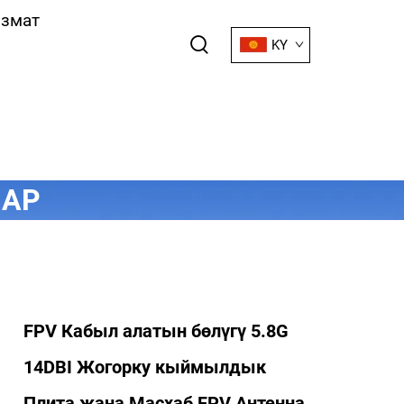
змат
KY
ЛАР
FPV Кабыл алатын бөлүгү 5.8G
14DBI Жогорку кыймылдык
Плита жана Масхаб FPV Антенна