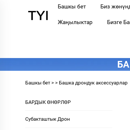
Башкы бет
Биз жөнүн
Жаңылыктар
Бизге Б
БА
Башкы бет >
>
Башка дрондук аксессуарлар
БАРДЫК ӨНӨРЛӨР
Субакташтык Дрон