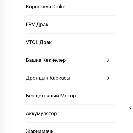
Көрсөткүч Drake
FPV Драк
VTOL Драк
Башка Көкчөлөр
Дрондын Каркасы
Безщёточный Мотор
Аккумулятор
Жарнамачы