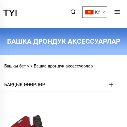
KY
БАШКА ДРОНДУК АКСЕССУАРЛАР
Башкы бет >
>
Башка дрондук аксессуарлар
БАРДЫК ӨНӨРЛӨР