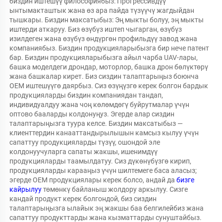
биздин иштешүү философиябыз: Прогрессивдүү 
ынтымакташтык жана өз ара пайда түзүүчү жагдыйдан 
тышкары. Биздин максатыбыз: Эң мыкты болуу, эң мыкты 
иштерди аткаруу. Биз өзүбүз иштеп чыгарган, өзүбүз 
изилдеген жана өзүбүз өндүргөн профильдүү завод жана 
компаниябыз. Биздин продукцияларыбызга бир нече патент 
бар. Биздин продукцияларыбызга айыл чарба UAV-лары, 
башка моделдеги дрондар, моторлор, башка дрон бөлүктөрү 
жана башкалар кирет. Биз сиздин талаптарыңыз боюнча 
OEM иштешүүгө даярбыз. Сиз өзүңүзгө керек болгон бардык 
продукцияларды биздин компаниядан тандап, 
индивидуалдуу жана чоң көлөмдөгү буйрутмалар үчүн 
оптово бааларды колдонуңуз. Эгерде алар сиздин 
талаптарыңызга туура келсе. Биздин максатыбыз — 
клиенттердин канааттандырылышын камсыз кылуу үчүн 
сапаттуу продукцияларды түзүү, ошондой эле 
колдонуучуларга сапаты жакшы, ишенимдүү 
продукцияларды таамылдатуу. Сиз дүкөнүбүзгө кирип, 
продукцияларды карааңыз үчүн шилтемеге баса аласыз; 
эгерде OEM продукциялары керек болсо, андай да 
бизге 
кайрылуу 
төмөнкү байланыш жолдору аркылуу. Сизге 
кандай продукт керек болгондой, биз сиздин 
талаптарыңызга ылайык эң жакшы баа белгилейбиз жана 
сапаттуу продукттарды жана кызматтарды сунуштайбыз. 