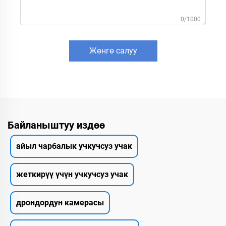
0/1000
Жөнгө салуу
Байланыштуу издөө
айыл чарбалык учкучсуз учак
жеткирүү үчүн учкучсуз учак
дрондордун камерасы