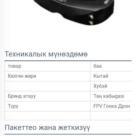
Техникалык мүнөздөмө
товар
баа
Келген жери
Кытай
Хубэй
Бренд атауу
Таң кабыgası
Түрү
FPV Гонка Дрон G-
Пакеттео жана жеткизүү