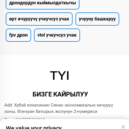
дрондордун кыймылдаткычы
өрт өчүрүүчү учкучсуз учак
учууну башкаруу
fpv дрон
vtol учкучсуз учак
БИЗГЕ КАЙРЫЛУУ
Add: Хубэй өлкесинин Сянан экономикалык көчүрүү
зоны, Фэнхуан батырык жолунун 2-нүмериси
Тел:
+8615272063961
We value your privacy
Э-почта:
[email protected]