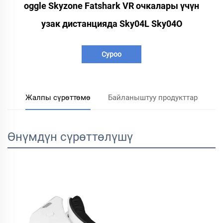
oggle Skyzone Fatshark VR очкалары үчүн
узак дистанцияда Sky04L Sky04O
Суроо
Жалпы сүрөттөмө
Байланыштуу продукттар
Өнүмдүн сүрөттөлүшү