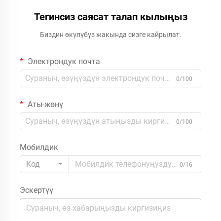
Тегинсиз саясат талап кылыңыз
Биздин өкүлүбүз жакында сизге кайрылат.
Электрондук почта
0/100
Аты-жөнү
0/100
Мобилдик
Код
0/16
Эскертүү