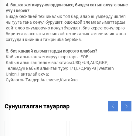
4. башка жеткирүүчүлөрдөн эмес, бизден сатып алууга эмне 
үчүн керек?   
Бизде кесипкөй техникалык топ бар, алар өнүмдөрдү иштеп 
чыгууга гана көңүл бурушат, ошондой эле маалыматтарды 
кайталоо өнүмдөрүнө көңүл бурушат, биз керектөөчүлөргө 
биринчи класстагы кесипкөй техникалык жетекчилик жана 
сатуудан кийинки тажрыйба беребиз. 
5. биз кандай кызматтарды көрсөтө алабыз?   
Кабыл алынган жеткирүү шарттары: FOB; 
Кабыл алынган төлөм валютасы:USD,EUR,AUD,GBP; 
Төлөмдүн кабыл алынган түрү: T/T,L/C,PayPal,Western 
Union,Накталай акча; 
Сүйлөгөн Тилдер:Англисче,Кытайча   
Сунушталган тауарлар