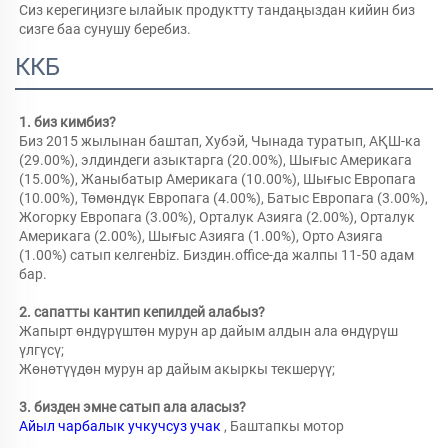
Сиз керегиңизге ылайык продуктту тандаңыздан кийин биз 
сизге баа сунушу беребиз. 
ККБ
1. биз кимбиз?   
Биз 2015 жылынан баштап, Хубэй, Чынада туратып, АҚШ-ка 
(29.00%), элдиндеги азыктарга (20.00%), Шығыс Америкага 
(15.00%), Жаныбатыр Америкага (10.00%), Шығыс Европага 
(10.00%), Төмөндүк Европага (4.00%), Батыс Европага (3.00%), 
Жогорку Европага (3.00%), Орталук Азияга (2.00%), Орталук 
Америкага (2.00%), Шығыс Азияга (1.00%), Орто Азияга 
(1.00%) сатып келгенbiz. Биздин.office-да жалпы 11-50 адам 
бар. 
2. сапатты кантип кепилдей алабыз?   
Жапырт өндүрүштөн мурун ар дайым алдын ала өндүрүш 
үлгүсү;   
Жөнөтүүдөн мурун ар дайым акыркы текшерүү;   
3. бизден эмне сатып ала аласыз?   
Айыл чарбалык учкучсуз учак 
, Баштапкы мотор 