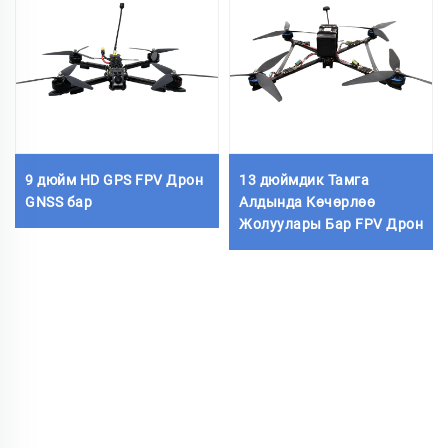
9 дюйм HD GPS FPV Дрон
13 дюймдик Тамга
GNSS бар
Алдында Көчөрлөө
Жолуулары Бар FPV Дрон