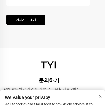
메시지 보내기
문의하기
Add: 호북성 선안 경제 개발 구역 봉황 서로 2번지
전화번호:
+8615272063961
We value your privacy
이메일:
[email protected]
We use cookies and similar tools to provide our services. If you