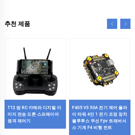
추천 제품
T12 밤 RC 카메라 디지털 이
F405 V3 50A 전기 제어 플라
미지 전송 드론 스프레이어
이 타워 4인 1 전기 조정 장치
원격 제어기
블루투스 무선 Fpv 트래버서
스 기계 F4 비행 컨트