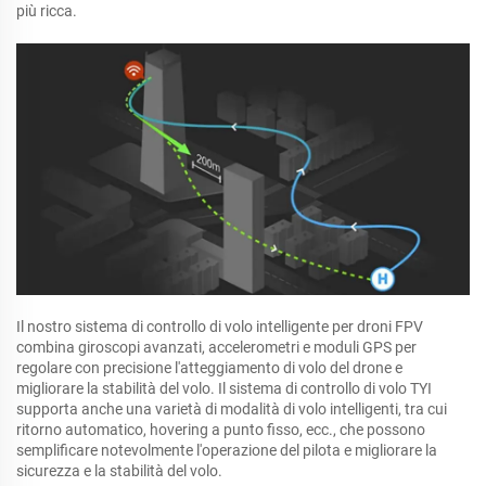
più ricca.
Il nostro sistema di controllo di volo intelligente per droni FPV
combina giroscopi avanzati, accelerometri e moduli GPS per
regolare con precisione l'atteggiamento di volo del drone e
migliorare la stabilità del volo. Il sistema di controllo di volo TYI
supporta anche una varietà di modalità di volo intelligenti, tra cui
ritorno automatico, hovering a punto fisso, ecc., che possono
semplificare notevolmente l'operazione del pilota e migliorare la
sicurezza e la stabilità del volo.