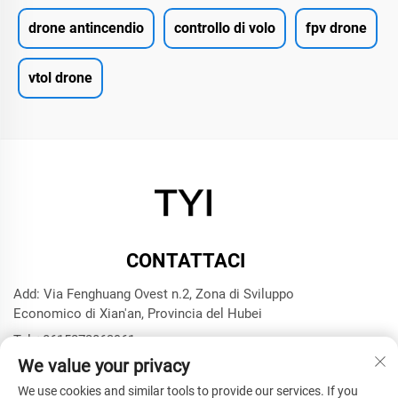
drone antincendio
controllo di volo
fpv drone
vtol drone
CONTATTACI
Add: Via Fenghuang Ovest n.2, Zona di Sviluppo
Economico di Xian'an, Provincia del Hubei
Tel:
+8615272063961
We value your privacy
E-mail:
[email protected]
We use cookies and similar tools to provide our services. If you