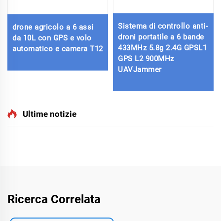
Sistema di controllo anti-
drone agricolo a 6 assi
droni portatile a 6 bande
da 10L con GPS e volo
433MHz 5.8g 2.4G GPSL1
automatico e camera T12
GPS L2 900MHz
UAVJammer
Ultime notizie
Ricerca Correlata