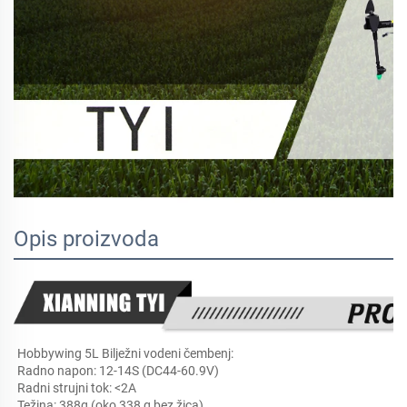
Opis proizvoda
Hobbywing 5L Bilježni vodeni čembenj: 
Radno napon: 12-14S (DC44-60.9V) 
Radni strujni tok: <2A 
Težina: 388g (oko 338 g bez žica) 