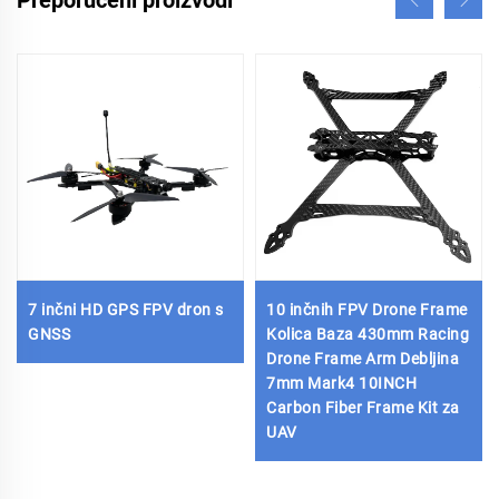
Preporučeni proizvodi
7 inčni HD GPS FPV dron s
10 inčnih FPV Drone Frame
GNSS
Kolica Baza 430mm Racing
Drone Frame Arm Debljina
7mm Mark4 10INCH
Carbon Fiber Frame Kit za
UAV