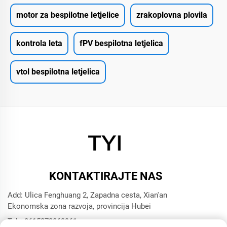
motor za bespilotne letjelice
zrakoplovna plovila
kontrola leta
fPV bespilotna letjelica
vtol bespilotna letjelica
KONTAKTIRAJTE NAS
Add: Ulica Fenghuang 2, Zapadna cesta, Xian'an
Ekonomska zona razvoja, provincija Hubei
Tel:
+8615272063961