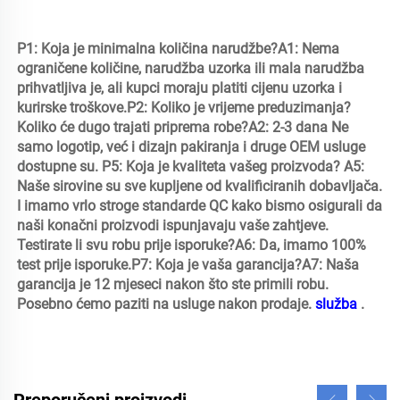
P1: Koja je minimalna količina narudžbe?A1: Nema 
ograničene količine, narudžba uzorka ili mala narudžba 
prihvatljiva je, ali kupci moraju platiti cijenu uzorka i 
kurirske troškove.P2: Koliko je vrijeme preduzimanja?
Koliko će dugo trajati priprema robe?A2: 2-3 dana Ne 
samo logotip, već i dizajn pakiranja i druge OEM usluge 
dostupne su. P5: Koja je kvaliteta vašeg proizvoda? A5: 
Naše sirovine su sve kupljene od kvalificiranih dobavljača. 
I imamo vrlo stroge standarde QC kako bismo osigurali da 
naši konačni proizvodi ispunjavaju vaše zahtjeve. 
Testirate li svu robu prije isporuke?A6: Da, imamo 100% 
test prije isporuke.P7: Koja je vaša garancija?A7: Naša 
garancija je 12 mjeseci nakon što ste primili robu. 
Posebno ćemo paziti na usluge nakon prodaje. 
služba 
.