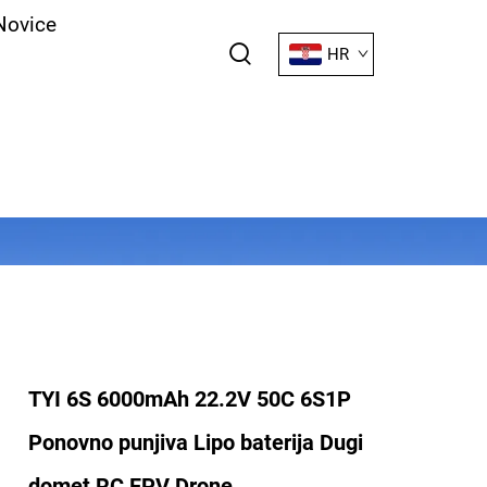
Novice
HR
TYI 6S 6000mAh 22.2V 50C 6S1P
Ponovno punjiva Lipo baterija Dugi
domet RC FPV Drone