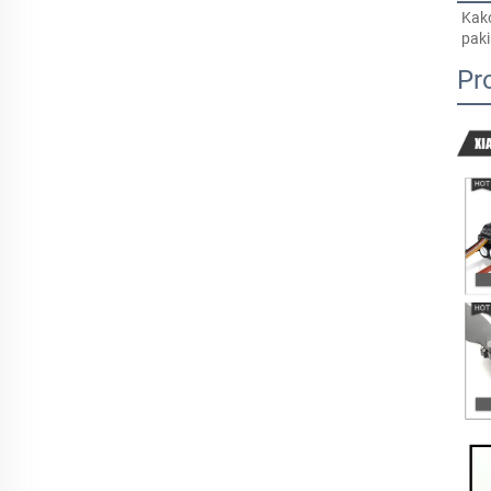
Kako
paki
Pro