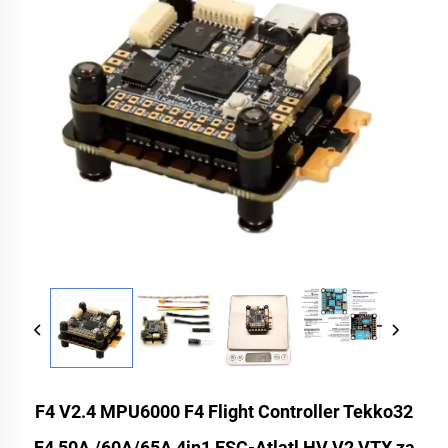
F4 V2.4 MPU6000 F4 Flight Controller Tekko32
F4 50A /60A/65A 4in1 ESC-Atlatl HV V2 VTX za