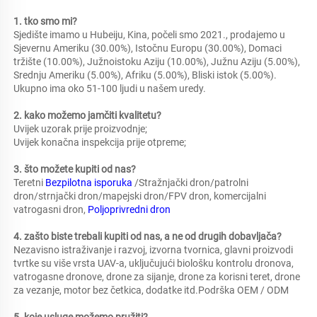
1. tko smo mi?   
Sjedište imamo u Hubeiju, Kina, počeli smo 2021., prodajemo u 
Sjevernu Ameriku (30.00%), Istočnu Europu (30.00%), Domaci 
tržište (10.00%), Južnoistoku Aziju (10.00%), Južnu Aziju (5.00%), 
Srednju Ameriku (5.00%), Afriku (5.00%), Bliski istok (5.00%). 
Ukupno ima oko 51-100 ljudi u našem uredу. 
2. kako možemo jamčiti kvalitetu?   
Uvijek uzorak prije proizvodnje;   
Uvijek konačna inspekcija prije otpreme;   
3. što možete kupiti od nas?   
Teretni 
Bezpilotna isporuka 
/Stražnjački dron/patrolni 
dron/strnjački dron/mapejski dron/FPV dron, komercijalni 
vatrogasni dron, 
Poljoprivredni dron 
4. zašto biste trebali kupiti od nas, a ne od drugih dobavljača?   
Nezavisno istraživanje i razvoj, izvorna tvornica, glavni proizvodi 
tvrtke su više vrsta UAV-a, uključujući biološku kontrolu dronova, 
vatrogasne dronove, drone za sijanje, drone za korisni teret, drone 
za vezanje, motor bez četkica, dodatke itd.Podrška OEM / ODM 