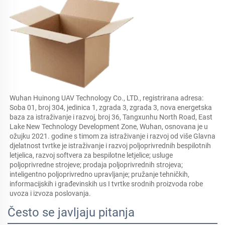
Wuhan Huinong UAV Technology Co., LTD., registrirana adresa: 
Soba 01, broj 304, jedinica 1, zgrada 3, zgrada 3, nova energetska 
baza za istraživanje i razvoj, broj 36, Tangxunhu North Road, East 
Lake New Technology Development Zone, Wuhan, osnovana je u 
ožujku 2021. godine s timom za istraživanje i razvoj od više Glavna 
djelatnost tvrtke je istraživanje i razvoj poljoprivrednih bespilotnih 
letjelica, razvoj softvera za bespilotne letjelice; usluge 
poljoprivredne strojeve; prodaja poljoprivrednih strojeva; 
inteligentno poljoprivredno upravljanje; pružanje tehničkih, 
informacijskih i građevinskih us I tvrtke srodnih proizvoda robe 
uvoza i izvoza poslovanja. 
Često se javljaju pitanja