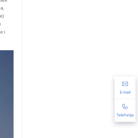
a,
e)
u
e i
E-mail
Telefonija