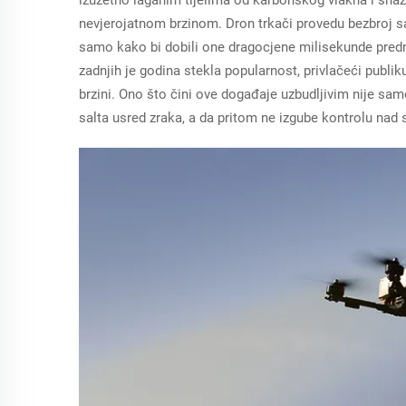
nevjerojatnom brzinom. Dron trkači provedu bezbroj sa
samo kako bi dobili one dragocjene milisekunde predn
zadnjih je godina stekla popularnost, privlačeći publi
brzini. Ono što čini ove događaje uzbudljivim nije sam
salta usred zraka, a da pritom ne izgube kontrolu nad 