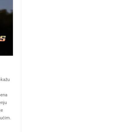
okažu
cena
enju
je
gućim.