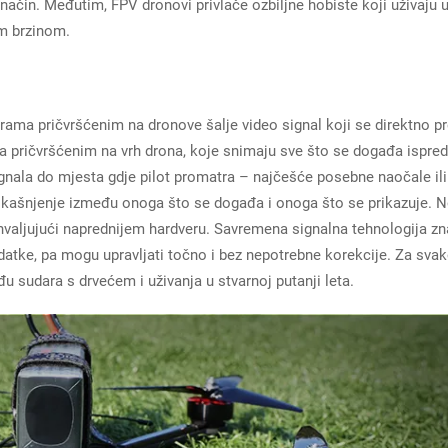
n način. Međutim, FPV dronovi privlače ozbiljne hobiste koji uživaju 
om brzinom.
rama pričvršćenim na dronove šalje video signal koji se direktno p
a pričvršćenim na vrh drona, koje snimaju sve što se događa ispred
signala do mjesta gdje pilot promatra – najčešće posebne naočale ili
 kašnjenje između onoga što se događa i onoga što se prikazuje. N
ahvaljujući naprednijem hardveru. Savremena signalna tehnologija zn
datke, pa mogu upravljati točno i bez nepotrebne korekcije. Za sva
eđu sudara s drvećem i uživanja u stvarnoj putanji leta.