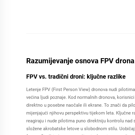
Razumijevanje osnova FPV drona
FPV vs. tradični droni: ključne razlike
Letenje FPV (First Person View) dronova nudi pilotim
većina ljudi poznaje. Kod normalnih dronova, korisnici
direktno u posebne naočale ili ekrane. To znači da pil
mijenjajući njihovu perspektivu tijekom leta. Ključne r
reagiraju i nude pilotima puno direktniju kontrolu nad 
složene akrobatske letove u slobodnom stilu. Uobičajen