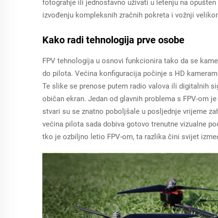
fotografije ili jednostavno uživati u letenju na opušte
izvođenju kompleksnih zračnih pokreta i vožnji velik
Kako radi tehnologija prve osobe
FPV tehnologija u osnovi funkcionira tako da se kame
do pilota. Većina konfiguracija počinje s HD kameram
Te slike se prenose putem radio valova ili digitalnih 
običan ekran. Jedan od glavnih problema s FPV-om je
stvari su se znatno poboljšale u posljednje vrijeme z
većina pilota sada dobiva gotovo trenutne vizualne po
tko je ozbiljno letio FPV-om, ta razlika čini svijet izm