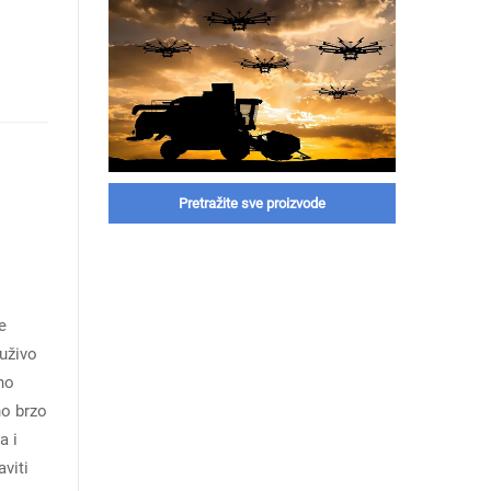
Pretražite sve proizvode
e
 uživo
no
no brzo
a i
viti