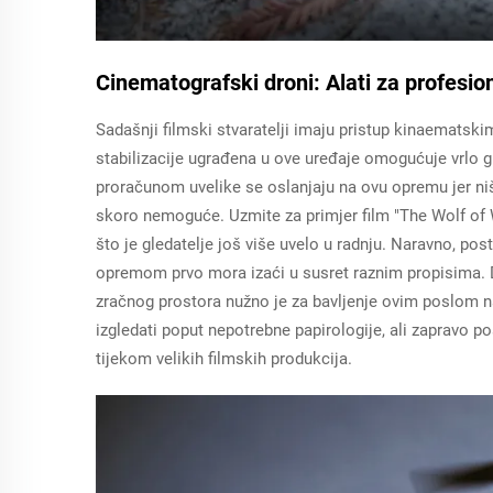
Cinematografski droni: Alati za profesion
Sadašnji filmski stvaratelji imaju pristup kinaemats
stabilizacije ugrađena u ove uređaje omogućuje vrlo gl
proračunom uvelike se oslanjaju na ovu opremu jer ni
skoro nemoguće. Uzmite za primjer film "The Wolf of W
što je gledatelje još više uvelo u radnju. Naravno, po
opremom prvo mora izaći u susret raznim propisima. Do
zračnog prostora nužno je za bavljenje ovim poslom na
izgledati poput nepotrebne papirologije, ali zapravo po
tijekom velikih filmskih produkcija.