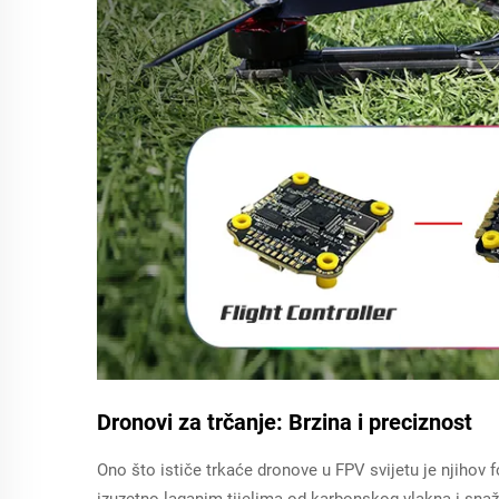
Dronovi za trčanje: Brzina i preciznost
Ono što ističe trkaće dronove u FPV svijetu je njihov 
izuzetno laganim tijelima od karbonskog vlakna i sn