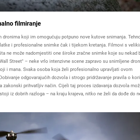
alno filmiranje
kim dronima koji im omogućuju potpuno nove kutove snimanja. Tehno
atke i profesionalne snimke čak i tijekom kretanja. Filmovi s velik
šta ne može nadomjestiti one široke zračne snimke koje su nekad b
all Street" – neke vrlo intenzivne scene zapravo su snimljene dro
stoji i mana. Svaka osoba koja želi profesionalno upravljati ovom
bivanje odgovarajućih dozvola i strogo pridržavanje pravila o kor
 zakonski prihvatljiv način. Cijeli taj proces izdavanja dozvola mo
stoji iz dobrih razloga – na kraju krajeva, nitko ne želi da dođe do 