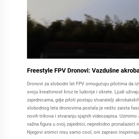
Freestyle FPV Dronovi: Vazdušne akroba
Dronovi za slobodni let FPV omogućuju pilotima da iz
svoju kreativnost kroz te ludorije i okrete. Ljudi uživa
zajednicama, gdje piloti postaju stvaratelji akrobatsk
slobodnog leta dronovima postala je nešto zaista fasc
novih trikova i stvaranju sjajnih videozapisa. Uzmim
važna figura u ovoj zajednici, neprekidno pronalazeći 
Njegovi snimci nisu samo cool, oni zapravo inspiriraj