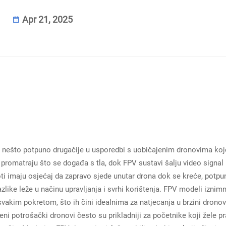
Apr 21, 2025
a nešto potpuno drugačije u usporedbi s uobičajenim dronovima koj
 promatraju što se događa s tla, dok FPV sustavi šalju video signal
oti imaju osjećaj da zapravo sjede unutar drona dok se kreće, potpu
azlike leže u načinu upravljanja i svrhi korištenja. FPV modeli iznim
svakim pokretom, što ih čini idealnima za natjecanja u brzini dronov
i potrošački dronovi često su prikladniji za početnike koji žele pra