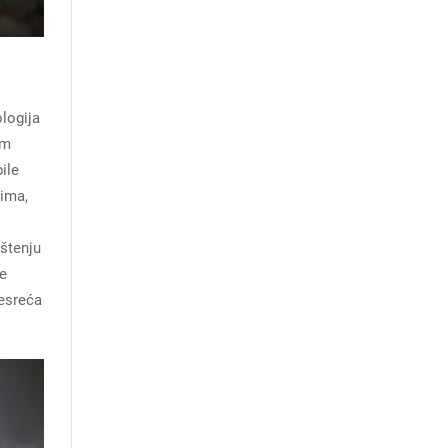
logija
im
ile
nima,
ištenju
že
nesreća