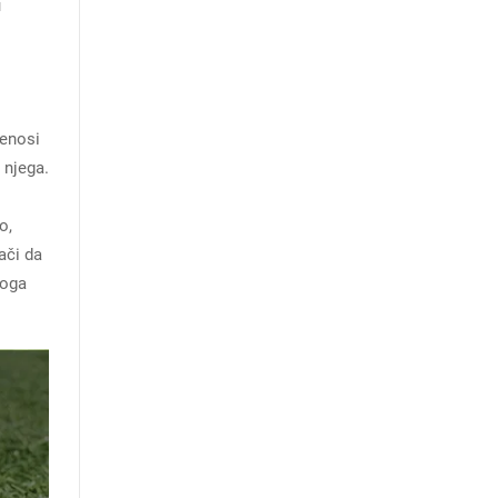
u
renosi
 njega.
o,
ači da
koga