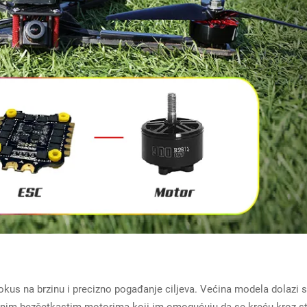
fokus na brzinu i precizno pogađanje ciljeva. Većina modela dolazi s
ažnim bezčetkastim motorima koji im omogućuju da se kreću kroz s