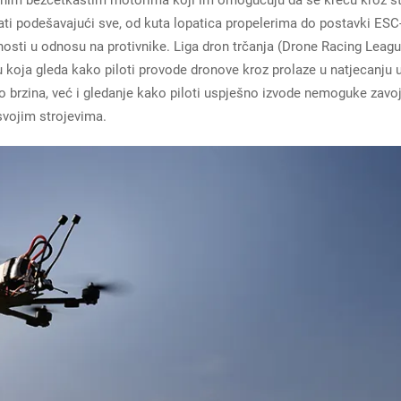
ti podešavajući sve, od kuta lopatica propelerima do postavki ESC-
osti u odnosu na protivnike. Liga dron trčanja (Drone Racing Leagu
ku koja gleda kako piloti provode dronove kroz prolaze u natjecanju 
o brzina, već i gledanje kako piloti uspješno izvode nemoguke zavoj
svojim strojevima.