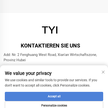
KONTAKTIEREN SIE UNS
Add: Nr. 2 Fenghuang West Road, Xian'an Wirtschaftszone,
Provinz Hubei
Tel.:
+8615272063961
We value your privacy
E-Mail:
[email protected]
We use cookies and similar tools to provide our services. If you
don't want to accept all cookies, click Personalize cookies.
Urheberrecht © 2025 Xianning TYI Model Technology
Company -
Datenschutzrichtlinie
Accept all
Personalize cookies