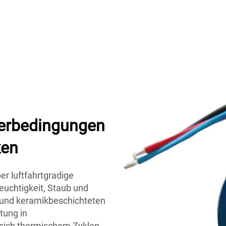
tterbedingungen
ken
r luftfahrtgradige
uchtigkeit, Staub und
 und keramikbeschichteten
tung in
sich thermischem Zyklen