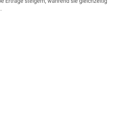
be Erträge steigern, während sie gleichzeitig
.