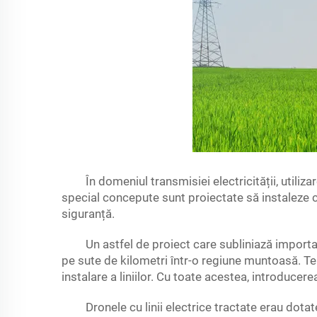
În domeniul transmisiei electricității, utiliz
special concepute sunt proiectate să instaleze co
siguranță.
Un astfel de proiect care subliniază importan
pe sute de kilometri într-o regiune muntoasă. Te
instalare a liniilor. Cu toate acestea, introducer
Dronele cu linii electrice tractate erau dota