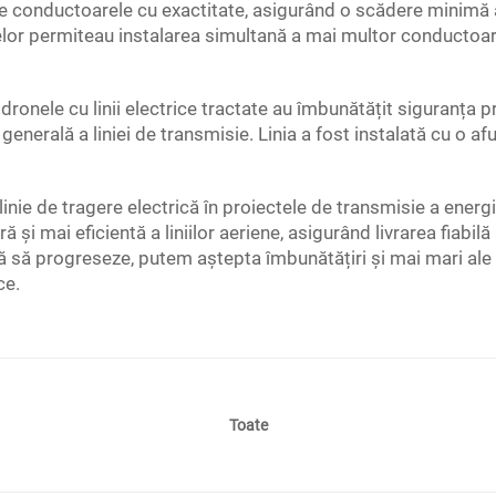
ze conductoarele cu exactitate, asigurând o scădere minimă 
onelor permiteau instalarea simultană a mai multor conductoa
dronele cu linii electrice tractate au îmbunătățit siguranța 
 generală a liniei de transmisie. Linia a fost instalată cu o 
linie de tragere electrică în proiectele de transmisie a energie
și mai eficientă a liniilor aeriene, asigurând livrarea fiabilă
 să progreseze, putem aștepta îmbunătățiri și mai mari ale 
ce.
Toate