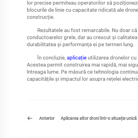
lor precise permiteau operatorilor să pozițione
blocurile de linie cu capacitate ridicată ale dr
construcție.
Rezultatele au fost remarcabile. Nu doar că 
conductoarelor grele, dar au crescut și calitatea
durabilitatea și performanța ei pe termen lung.
În concluzie,
aplicație
utilizarea dronelor cu 
Acestea permit construirea mai rapidă, mai sigură 
întreaga lume. Pe măsură ce tehnologia continuă
capacitățile și impactul lor asupra rețelei electri
Anterior
Aplicarea altor droni într-o situație unică