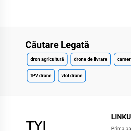
Căutare Legată
dron agricultură
drone de livrare
camera
fPV drone
vtol drone
LINKU
Prima pa