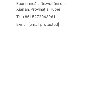
Economică a Dezvoltării din
Xian'an, Provinația Hubei
Tel:
+8615272063961
E-mail:
[email protected]