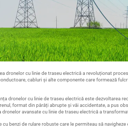
area dronelor cu linie de traseu electrică a revoluționat proce
nductoare, cabluri și alte componente care formează fulcrul r
ța dronelor cu linie de traseu electrică este dezvoltarea rece
renul, format din pârâți abrupte și văi accidentate, a pus ob
ea dronelor avansate cu linie de traseu electrică a transforma
te cu benzi de rulare robuste care le permiteau să navigheze c