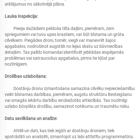
atklājumus no sākotnējā plāna.
Lauka inspekcija:
Pieeja dažādiem peldoša tilta daļām, piemēram, zem
spriegumiem vai tuvu upes krastiem, var būt bīstama un grūta
cilvēkiem. Piegādes droni, tomēr, viegli var manevrēt šajos
apgabalos, nodrošinot augstāk no lejas skatu uz būvniecības
detaļām. Tas palīdz komandai identificēt jebkādas iespējamās
problēmas vai satraucošus apgabalus, pirms tie kļūst par
nozīmīgiem.
Drošības uzlabošana:
Dostāvju dronu izmantošana samazina cilvēku nepieciešamību
veikt bīstamas darbības, piemēram, augstu struktūru Besteigšanu
vai smagās iekārtu darbību ierobežotās attiecībās. Tas nozīmīgi
uzlabo būvplāta drošību, samazinot notikumu un traumātu risku.
Datu savilkšana un analīze:
Attēli un dati, kas tiek iegūti ar dostāvju droniem, tiek
apstrādāti un analizēti, izmantojot uz labi attīstītu programmatūru.