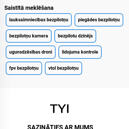
Saistītā meklēšana
lauksaimniecības bezpilotņu
piegādes bezpilotņu
bezpilotņu kamera
bezpilotu dzinējs
ugunsdzēsības droni
lidojuma kontrole
fpv bezpilotņu
vtol bezpilotņu
SAZINĀTIES AR MUMS