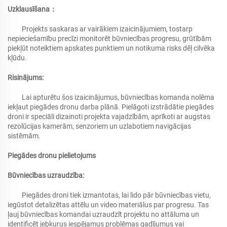
Uzklausīšana：
Projekts saskaras ar vairākiem izaicinājumiem, tostarp
nepieciešamību precīzi monitorēt būvniecības progresu, grūtībām
piekļūt noteiktiem apskates punktiem un notikuma risks dēļ cilvēka
kļūdu.
Risinājums:
Lai apturētu šos izaicinājumus, būvniecības komanda nolēma
iekļaut piegādes dronu darba plānā. Pielāgoti izstrādātie piegādes
droni ir speciāli dizainoti projekta vajadzībām, aprīkoti ar augstas
rezolūcijas kamerām, senzoriem un uzlabotiem navigācijas
sistēmām.
Piegādes dronu pielietojums
Būvniecības uzraudzība:
Piegādes droni tiek izmantotas, lai lido pār būvniecības vietu,
iegūstot detalizētas attēlu un video materiālus par progresu. Tas
ļauj būvniecības komandai uzraudzīt projektu no attāluma un
identificēt jebkurus iespējamus problēmas gadījumus vai