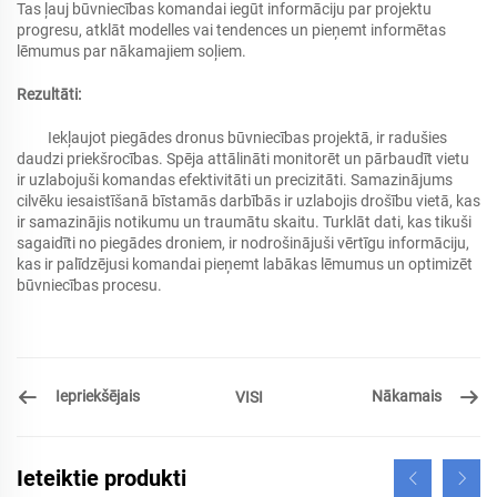
Tas ļauj būvniecības komandai iegūt informāciju par projektu
progresu, atklāt modelles vai tendences un pieņemt informētas
lēmumus par nākamajiem soļiem.
Rezultāti:
Iekļaujot piegādes dronus būvniecības projektā, ir radušies
daudzi priekšrocības. Spēja attālināti monitorēt un pārbaudīt vietu
ir uzlabojuši komandas efektivitāti un precizitāti. Samazinājums
cilvēku iesaistīšanā bīstamās darbībās ir uzlabojis drošību vietā, kas
ir samazinājis notikumu un traumātu skaitu. Turklāt dati, kas tikuši
sagaidīti no piegādes droniem, ir nodrošinājuši vērtīgu informāciju,
kas ir palīdzējusi komandai pieņemt labākas lēmumus un optimizēt
būvniecības procesu.
Iepriekšējais
Nākamais
VISI
Ieteiktie produkti