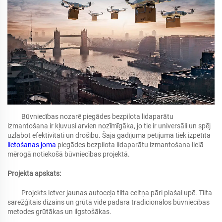
Būvniecības nozarē piegādes bezpilota lidaparātu
izmantošana ir kļuvusi arvien nozīmīgāka, jo tie ir universāli un spēj
uzlabot efektivitāti un drošību. Šajā gadījuma pētījumā tiek izpētīta
lietošanas joma
piegādes bezpilota lidaparātu izmantošana lielā
mērogā notiekošā būvniecības projektā.
Projekta apskats:
Projekts ietver jaunas autoceļa tilta celtņa pāri plašai upē. Tilta
sarežģītais dizains un grūtā vide padara tradicionālos būvniecības
metodes grūtākas un ilgstošākas.