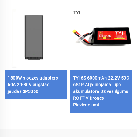
1800W slodzes adapters
TYI 6S 6000mAh 22.2V 50C
60A 20-30V augstas
6S1P Atjaunojama Lipo
jaudas SP3060
akumulatora Dzīves ilgums
RC FPV Drones
Pievienojumi