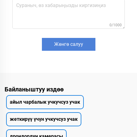
0/1000
Жөнгө салуу
Байланыштуу издөө
айыл чарбалык учкучсуз учак
жеткирүү үчүн учкучсуз учак
дрондордун камерасы