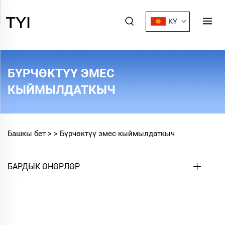
KY
БҮРЧӨКТҮҮ ЭМЕС
КЫЙМЫЛДАТКЫЧ
Башкы бет >
>
Бүрчөктүү эмес кыймылдаткыч
БАРДЫК ӨНӨРЛӨР