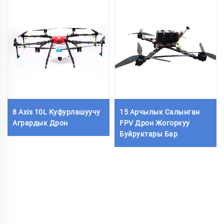
8 Axis 10L Куфурлашуучу
15 Арчылык Салынган
Агрардык Дрон
FPV Дрон Жогоркуу
Буйруктары Бар