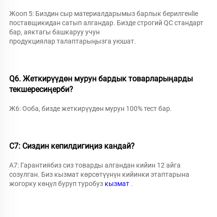
Жооп 5: Биздин сыр материалдарымыз барлык берилгенlie 
поставщикидан сатып алгандар. Бизде строгий QC стандарт 
бар, аяктагы башкаруу учун 
продукциялар талаптарыңызга уюшат. 
Q6. Жеткирүүдөн мурун бардык товарларыңарды 
текшересиңерби? 
Ж6: Ооба, бизде жеткирүүдөн мурун 100% тест бар. 
С7: Сиздин кепилдигиңиз кандай? 
A7: Гарантиябиз сиз товарды алгандан кийин 12 айга 
созулган. Биз кызмат көрсөтүүнүн кийинки этаптарына 
жогорку көңүл буруп туробуз 
кызмат 
.