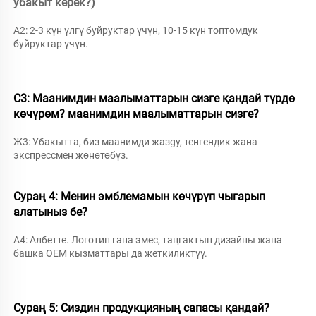
убакыт керек?) 
A2: 2-3 күн үлгү буйруктар үчүн, 10-15 күн топтомдук 
буйруктар үчүн. 
С3: Маанимдин маалыматтарын сизге қандай түрдө 
көчүрөм? 
маанимдин маалыматтарын сизге? 
Ж3: Убакытта, биз маанимди жазgy, тенгендик жана 
экспрессмен жөнөтөбүз. 
Сураң 4: Менин эмблемамын көчүрүп чыгарып 
алатыныз бе? 
А4: Албетте. Логотип гана эмес, таңгактын дизайны жана 
башка OEM кызматтары да жеткиликтүү. 
Сураң 5: Сиздин продукцияның сапасы қандай? 