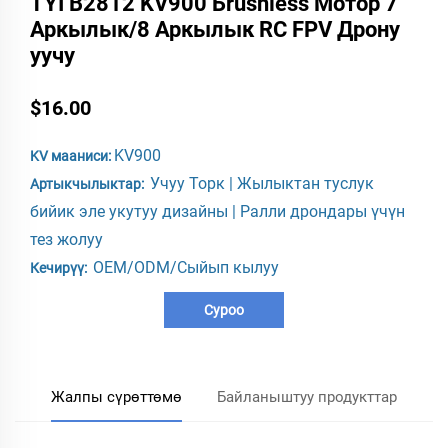
TYI B2812 KV900 Бrushless Мотор 7
Аркылык/8 Аркылык RC FPV Дрону
уучу
$16.00
KV900
KV мааниси:
Учуу Торк | Жылыктан туслук
Артыкчылыктар:
бийик эле укутуу дизайны | Ралли дрондары үчүн
тез жолуу
OEM/ODM/Сыйып кылуу
Кечирүү:
Суроо
Жалпы сүрөттөмө
Байланыштуу продукттар