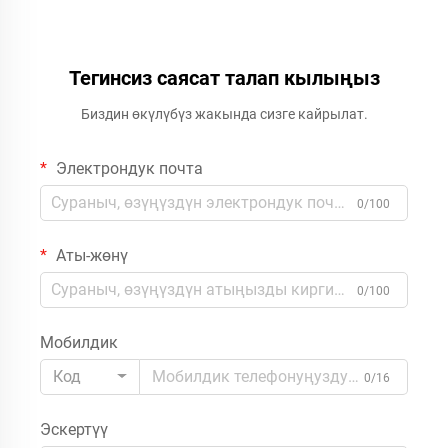
Тегинсиз саясат талап кылыңыз
Биздин өкүлүбүз жакында сизге кайрылат.
Электрондук почта
0/100
Аты-жөнү
0/100
Мобилдик
Код
0/16
Эскертүү