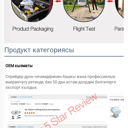
Продукт категориясы
OEM кызматы 
Спрейдер дрон чечимдеринин башкы жана профессиялык 
өнөрөөчүсү ретинде, биз 50-дан астам дээрдик белгилерге 
экспорт кылдык. 