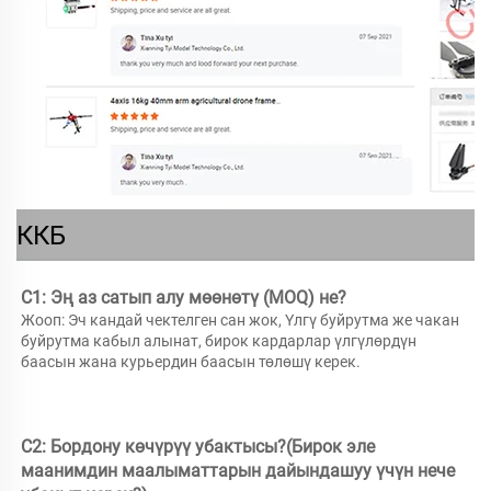
ККБ
С1: Эң аз сатып алу мөөнөтү (MOQ) не? 
Жооп: Эч кандай чектелген сан жок, Үлгү буйрутма же чакан 
буйрутма кабыл алынат, бирок кардарлар үлгүлөрдүн 
баасын жана курьердин баасын төлөшү керек. 
С2: Бордону көчүрүү убактысы?(Бирок эле 
маанимдин маалыматтарын дайындашуу үчүн нече 