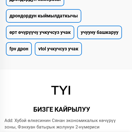
дрондордун кыймылдаткычы
өрт өчүрүүчү учкучсуз учак
учууну башкаруу
fpv дрон
vtol учкучсуз учак
БИЗГЕ КАЙРЫЛУУ
Add: Хубэй өлкесинин Сянан экономикалык көчүрүү
зоны, Фэнхуан батырык жолунун 2-нүмериси