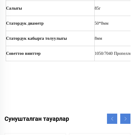
Салыгы
85г
Статордук диаметр
50*8мм
Статордук кабырга толуулыгы
8мм
Советтоо винттер
1050/7040 Пропеллер
Сунушталган тауарлар