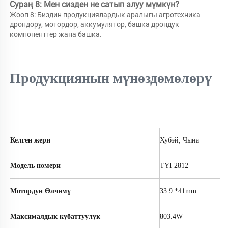
Сураң 8: Мен сизден не сатып алуу мүмкүн? 
Жооп 8: 
Биздин продукциялардык аралығы агротехника 
дрондору, мотордор, аккумулятор, башка дрондук 
компоненттер жана башка. 
Продукциянын мүнөздөмөлөрү
Келген жери
Хубэй, Чына
Модель номери
TYI 2812
Мотордун Өлчөмү
33.9.*41mm
Максималдык кубаттуулук
803.4W