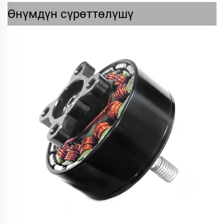
Өнүмдүн сүрөттөлүшү