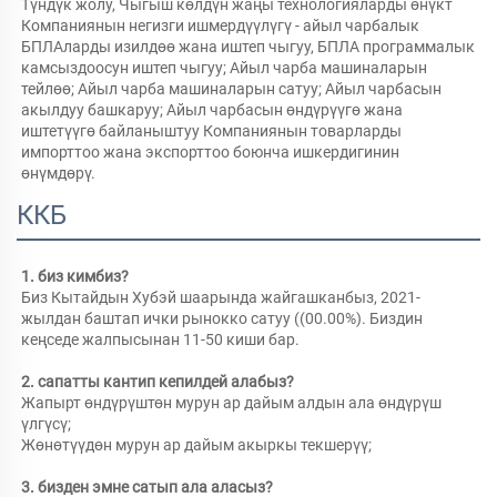
Түндүк жолу, Чыгыш көлдүн жаңы технологияларды өнүкт 
Компаниянын негизги ишмердүүлүгү - айыл чарбалык 
БПЛАларды изилдөө жана иштеп чыгуу, БПЛА программалык 
камсыздоосун иштеп чыгуу; Айыл чарба машиналарын 
тейлөө; Айыл чарба машиналарын сатуу; Айыл чарбасын 
акылдуу башкаруу; Айыл чарбасын өндүрүүгө жана 
иштетүүгө байланыштуу Компаниянын товарларды 
импорттоо жана экспорттоо боюнча ишкердигинин 
өнүмдөрү. 
ККБ
1. биз кимбиз?   
Биз Кытайдын Хубэй шаарында жайгашканбыз, 2021-
жылдан баштап ички рынокко сатуу ((00.00%). Биздин 
кеңседе жалпысынан 11-50 киши бар. 
2. сапатты кантип кепилдей алабыз?   
Жапырт өндүрүштөн мурун ар дайым алдын ала өндүрүш 
үлгүсү;   
Жөнөтүүдөн мурун ар дайым акыркы текшерүү;   
3. бизден эмне сатып ала аласыз?   