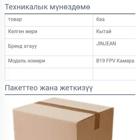
Техникалык мүнөздөмө
товар
баа
Келген жери
Кытай
JINJEAN
Бренд атауу
Модель номери
B19 FPV Камера
Пакеттео жана жеткизүү