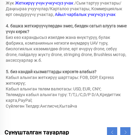
Жүк 
Жеткирүү үчүн учкучсуз учак 
/Сым тартуу учактары/
Даңкыраа учуучулар/Карталоо учактары, Коммерциялык 
өрт сөндүрүүчү учактар, 
Айыл чарбалык учкучсуз учак 
4. башка жеткирүүчүлөрдөн эмес, бизден сатып алууга эмне 
үчүн керек?   
Биз көз карандысыз изилдөө жана өнүктүрүү, булак 
фабрика, компаниянын негизги өнүмдөрү UAV түрү, 
биологиялык көзөмөлдөө drone, өрт өчүрүү drone, себүү 
drone, пайдалуу жүктү drone, stringing drone, Brushless мотор, 
аксессуарлар ж.б. 
5. биз кандай кызматтарды көрсөтө алабыз?   
Кабыл алынган жеткирүү шарттары: FOB, DDP, Express 
жеткирүү; 
Кабыл алынган төлөм валютасы: USD, EUR, CNY; 
Төлөмдүн кабыл алынган түрү: T/T,L/C,D/P D/A,Кредиттик 
карта,PayPal; 
Сүйлөгөн Тилдер:Англисче,Кытайча   
Сунушталган тауарлар