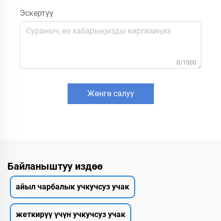
Эскертүү
0/1000
Жөнгө салуу
Байланыштуу издөө
айыл чарбалык учкучсуз учак
жеткирүү үчүн учкучсуз учак