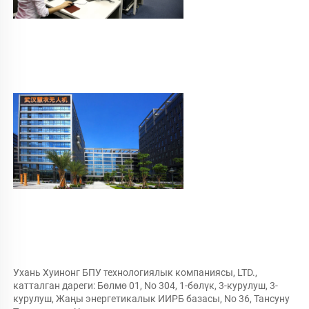
Ухань Хуинонг БПУ технологиялык компаниясы, LTD., 
катталган дареги: Бөлмө 01, No 304, 1-бөлүк, 3-курулуш, 3-
курулуш, Жаңы энергетикалык ИИРБ базасы, No 36, Тансуну 