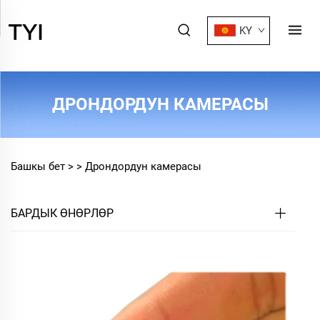
KY
ДРОНДОРДУН КАМЕРАСЫ
Башкы бет >
>
Дрондордун камерасы
БАРДЫК ӨНӨРЛӨР