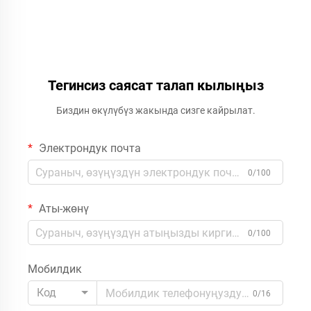
Тегинсиз саясат талап кылыңыз
Биздин өкүлүбүз жакында сизге кайрылат.
Электрондук почта
0/100
Аты-жөнү
0/100
Мобилдик
Код
0/16