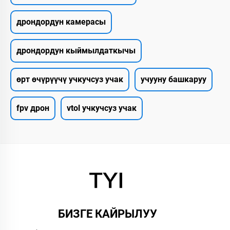
дрондордун камерасы
дрондордун кыймылдаткычы
өрт өчүрүүчү учкучсуз учак
учууну башкаруу
fpv дрон
vtol учкучсуз учак
БИЗГЕ КАЙРЫЛУУ