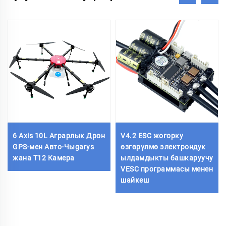
6 Axis 10L Аграрлык Дрон
V4.2 ESC жогорку
GPS-мен Авто-Чыgarys
өзгөрүлмө электрондук
жана T12 Камера
ылдамдыкты башкаруучу
VESC программасы менен
шайкеш