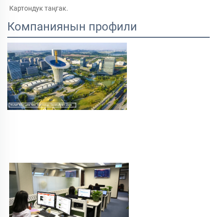
Картондук таңгак. 
Компаниянын профили