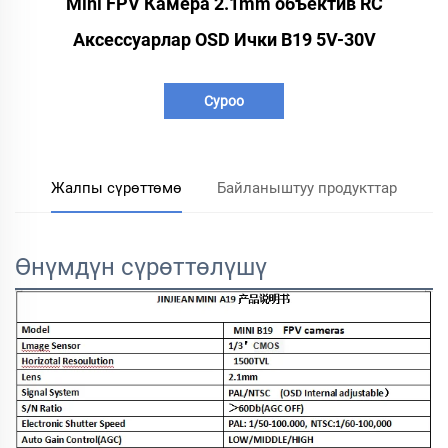
Mini FPV Камера 2.1mm объектив RC
Аксессуарлар OSD Ички B19 5V-30V
Суроо
Жалпы сүрөттөмө
Байланыштуу продукттар
Өнүмдүн сүрөттөлүшү