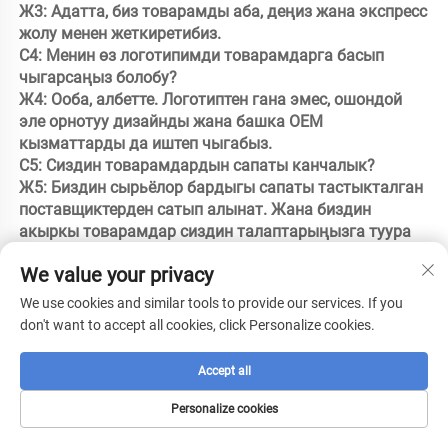
Ж3: Адатта, биз товарамды аба, деңиз жана экспресс 
жолу менен жеткиретибиз.

С4: Менин өз логотипимди товарамдарга басып 
чыгарсаңыз болобу?

Ж4: Ооба, албетте. Логотиптен гана эмес, ошондой 
эле орнотуу дизайнды жана башка OEM 
кызматтарды да иштеп чыгабыз.

С5: Сиздин товарамдардын сапаты канчалык?

Ж5: Биздин сырьёлор бардыгы сапаты тастыкталган 
поставщиктерден сатып алынат. Жана биздин 
акыркы товарамдар сиздин талаптарыңызга туура 
келгенин камсыз кылуу үчүн бир нече катардагы 
We value your privacy
катуу сапат контролүнүн стандарттарын колдонобуз.

С6: Товарларды жеткирүүгө чейин бардыгын сыноо 
We use cookies and similar tools to provide our services. If you
кылатыңызбы?

don't want to accept all cookies, click Personalize cookies.
Ж6: Ооба, жеткирүүгө чейин 100% сыноо кылатыбыз.

С7: Сиздин гарантия мөөнөтү канча?

Accept all
Ж7: Гарантия мөөнөтү сиз товарамды алгандан 
кийин 12 ай. Биз кийинки сатыдагы кызмат 
Personalize cookies
көрсөтүүгө өтө көңүл буратыбыз. 
кызмат 
.