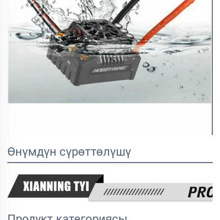
Өнүмдүн сүрөттөлүшү
Продукт категориясы