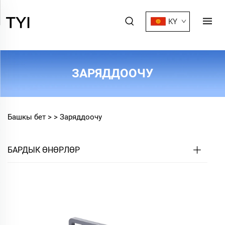
KY
ЗАРЯДДООЧУ
Башкы бет >
>
Заряддоочу
БАРДЫК ӨНӨРЛӨР