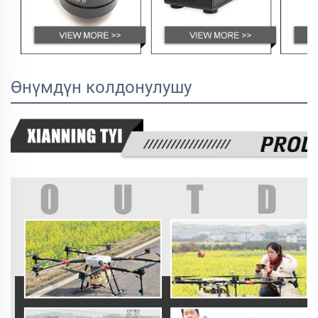
Өнүмдүн колдонулушу