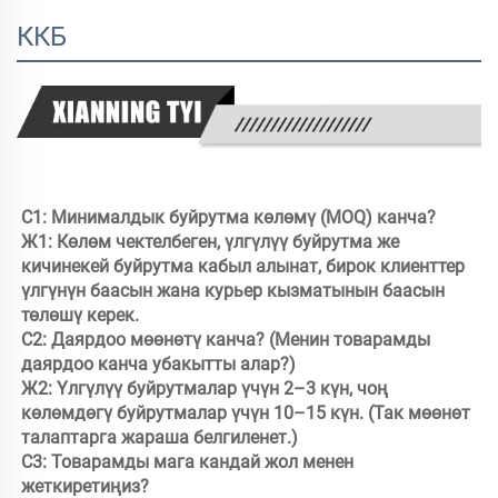
ККБ
С1: Минималдык буйрутма көлөмү (MOQ) канча? 

Ж1: Көлөм чектелбеген, үлгүлүү буйрутма же 
кичинекей буйрутма кабыл алынат, бирок клиенттер 
үлгүнүн баасын жана курьер кызматынын баасын 
төлөшү керек.

С2: Даярдоо мөөнөтү канча? (Менин товарамды 
даярдоо канча убакытты алар?)

Ж2: Үлгүлүү буйрутмалар үчүн 2–3 күн, чоң 
көлөмдөгү буйрутмалар үчүн 10–15 күн. (Так мөөнөт 
талаптарга жараша белгиленет.)

С3: Товарамды мага кандай жол менен 
жеткиретиңиз?
