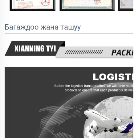
Багаждоо жана ташуу