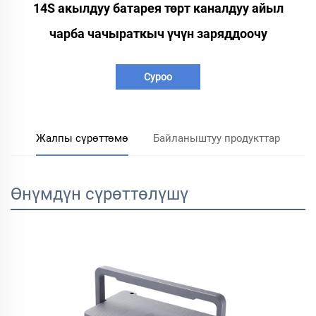
14S акылдуу батарея төрт каналдуу айыл
чарба чачыраткыч үчүн заряддоочу
Суроо
Жалпы сүрөттөмө
Байланыштуу продукттар
Өнүмдүн сүрөттөлүшү