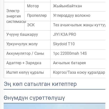
Мотор
Жыйынбайткан
Электр
Пропеллер
Углероддуу волокно
энергия
системасы
ЭСК
Тез ачыкчылык жаңы куттуу
Учууну башкаруу
JIYI K3A PRO
Уркунчулук жолу
Skydoid T10
Аккумулятор / Саны
1pc 22000mah 14S
Адаптер + Зарядка
Акчылык батарея
Иштеп келүү құралы
Коргоо/Таза коюу құралдары
Эң көп сатылган китептер
Өнүмдүн сүрөттөлүшү