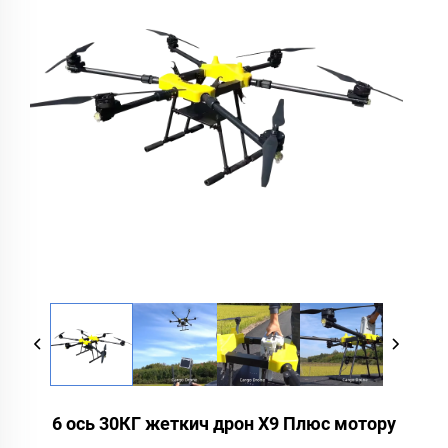
6 ось 30КГ жеткич дрон X9 Плюс мотору