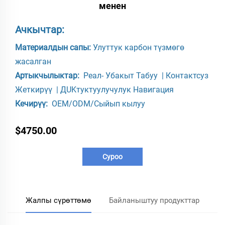
менен
Ачкычтар:
Материалдын сапы:
Улуттук карбон түзмөгө
жасалган
Артыкчылыктар:
Реал-
Убакыт
Табуу
|
Контактсуз
Жеткирүү
|
ДUKтуктуулучулук
Навигация
Кечирүү:
OEM/ODM/Сыйып кылуу
$4750.00
Суроо
Жалпы сүрөттөмө
Байланыштуу продукттар