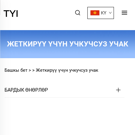
KY
ЖЕТКИРҮҮ ҮЧҮН УЧКУЧСУЗ УЧАК
Башкы бет >
>
Жеткирүү үчүн учкучсуз учак
БАРДЫК ӨНӨРЛӨР