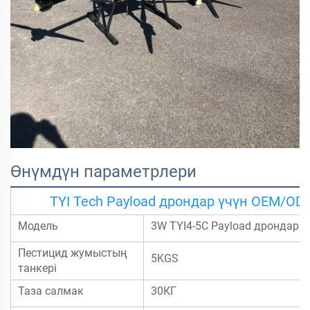
Өнүмдүн параметрлери
TYI Tech Payload дрондар үчүн OEM/O
Модель
3W TYI4-5C Payload дрондар
Пестицид жумыстың
5KGS
танкері
Таза салмак
30КГ