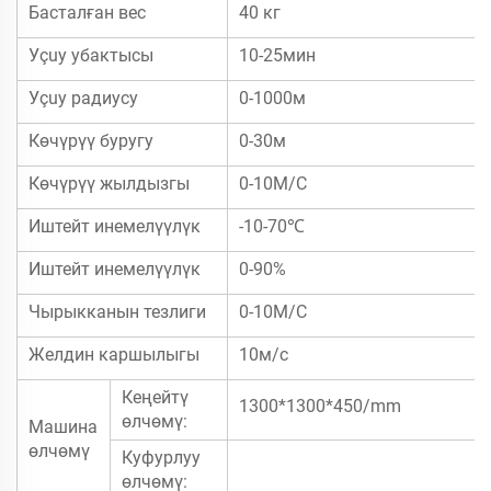
Басталған вес
40 кг
Уçuу убактысы
10-25мин
Уçuу радиусу
0-1000м
Көчүрүү буругу
0-30м
Көчүрүү жылдызгы
0-10М/С
Иштейт инемелүүлүк
-10-70℃
Иштейт инемелүүлүк
0-90%
Чырыкканын тезлиги
0-10М/С
Желдин каршылыгы
10м/с
Кеңейтү
1300*1300*450/mm
өлчөмү:
Машина
өлчөмү
Куфурлуу
өлчөмү: