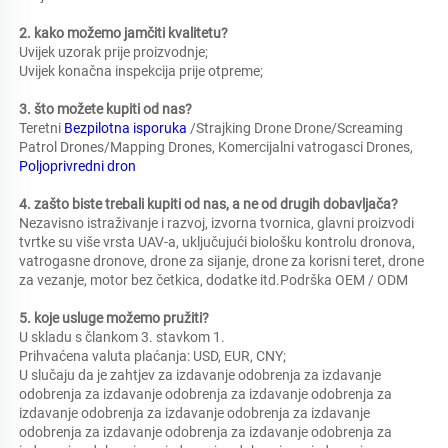
2. kako možemo jamčiti kvalitetu?   
Uvijek uzorak prije proizvodnje;   
Uvijek konačna inspekcija prije otpreme;   
3. što možete kupiti od nas?   
Teretni 
Bezpilotna isporuka 
/Strajking Drone Drone/Screaming 
Patrol Drones/Mapping Drones, Komercijalni vatrogasci Drones, 
Poljoprivredni dron 
4. zašto biste trebali kupiti od nas, a ne od drugih dobavljača?   
Nezavisno istraživanje i razvoj, izvorna tvornica, glavni proizvodi 
tvrtke su više vrsta UAV-a, uključujući biološku kontrolu dronova, 
vatrogasne dronove, drone za sijanje, drone za korisni teret, drone 
za vezanje, motor bez četkica, dodatke itd.Podrška OEM / ODM 
5. koje usluge možemo pružiti?   
U skladu s člankom 3. stavkom 1. 
Prihvaćena valuta plaćanja: USD, EUR, CNY;   
U slučaju da je zahtjev za izdavanje odobrenja za izdavanje 
odobrenja za izdavanje odobrenja za izdavanje odobrenja za 
izdavanje odobrenja za izdavanje odobrenja za izdavanje 
odobrenja za izdavanje odobrenja za izdavanje odobrenja za 