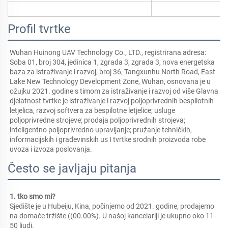
Profil tvrtke
Wuhan Huinong UAV Technology Co., LTD., registrirana adresa: 
Soba 01, broj 304, jedinica 1, zgrada 3, zgrada 3, nova energetska 
baza za istraživanje i razvoj, broj 36, Tangxunhu North Road, East 
Lake New Technology Development Zone, Wuhan, osnovana je u 
ožujku 2021. godine s timom za istraživanje i razvoj od više Glavna 
djelatnost tvrtke je istraživanje i razvoj poljoprivrednih bespilotnih 
letjelica, razvoj softvera za bespilotne letjelice; usluge 
poljoprivredne strojeve; prodaja poljoprivrednih strojeva; 
inteligentno poljoprivredno upravljanje; pružanje tehničkih, 
informacijskih i građevinskih us I tvrtke srodnih proizvoda robe 
uvoza i izvoza poslovanja. 
Često se javljaju pitanja
1. tko smo mi?   
Sjedište je u Hubeiju, Kina, počinjemo od 2021. godine, prodajemo 
na domaće tržište ((00.00%). U našoj kancelariji je ukupno oko 11-
50 ljudi. 