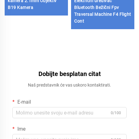
kamera 2.1mm Objektiv
Električni uređivač
B19 Kamera
Bluetooth Bežični Fpv
Traversal Machine F4 Flight
Cont
Dobijte besplatan citat
Naš predstavnik će vas uskoro kontaktirati.
E-mail
0/100
Ime