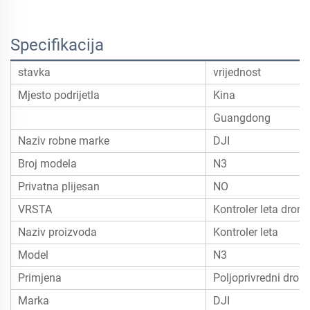
Specifikacija
stavka
vrijednost
Mjesto podrijetla
Kina
Guangdong
Naziv robne marke
DJI
Broj modela
N3
Privatna plijesan
NO
VRSTA
Kontroler leta drona
Naziv proizvoda
Kontroler leta
Model
N3
Primjena
Poljoprivredni dron
Marka
DJI