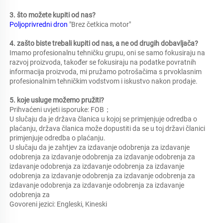
3. što možete kupiti od nas?   
Poljoprivredni dron 
"Brez četkica motor" 
4. zašto biste trebali kupiti od nas, a ne od drugih dobavljača?   
Imamo profesionalnu tehničku grupu, oni se samo fokusiraju na 
razvoj proizvoda, također se fokusiraju na podatke povratnih 
informacija proizvoda, mi pružamo potrošačima s prvoklasnim 
profesionalnim tehničkim vodstvom i iskustvo nakon prodaje. 
5. koje usluge možemo pružiti?   
Prihvaćeni uvjeti isporuke: FOB；   
U slučaju da je država članica u kojoj se primjenjuje odredba o 
plaćanju, država članica može dopustiti da se u toj državi članici 
primjenjuje odredba o plaćanju. 
U slučaju da je zahtjev za izdavanje odobrenja za izdavanje 
odobrenja za izdavanje odobrenja za izdavanje odobrenja za 
izdavanje odobrenja za izdavanje odobrenja za izdavanje 
odobrenja za izdavanje odobrenja za izdavanje odobrenja za 
izdavanje odobrenja za izdavanje odobrenja za izdavanje 
odobrenja za 
Govoreni jezici: Engleski, Kineski   