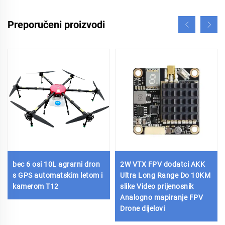
Preporučeni proizvodi
bec 6 osi 10L agrarni dron
2W VTX FPV dodatci AKK
s GPS automatskim letom i
Ultra Long Range Do 10KM
kamerom T12
slike Video prijenosnik
Analogno mapiranje FPV
Drone dijelovi